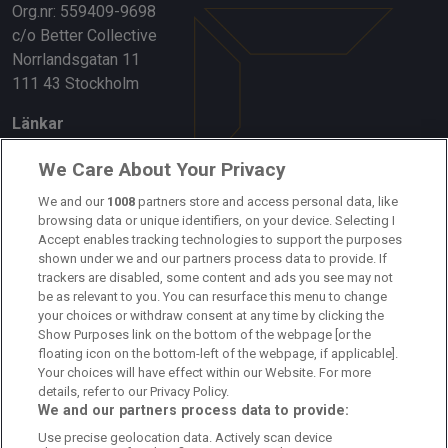
Org.nr: 559409-9698
c/o Better Collective
Norrlandsgatan 11
111 43 Stockholm
Länkar
Om oss
We Care About Your Privacy
Kontakta oss
We and our
1008
partners store and access personal data, like
browsing data or unique identifiers, on your device. Selecting I
Accept enables tracking technologies to support the purposes
Kundtjänst
shown under we and our partners process data to provide. If
trackers are disabled, some content and ads you see may not
Sponsor: Rekatochklart
be as relevant to you. You can resurface this menu to change
your choices or withdraw consent at any time by clicking the
Annonsera på Fotbolldirekt
Show Purposes link on the bottom of the webpage [or the
floating icon on the bottom-left of the webpage, if applicable].
Redaktionell policy
Your choices will have effect within our Website. For more
details, refer to our Privacy Policy.
Personuppgiftspolicy
We and our partners process data to provide:
Use precise geolocation data. Actively scan device
Cookiepolicy