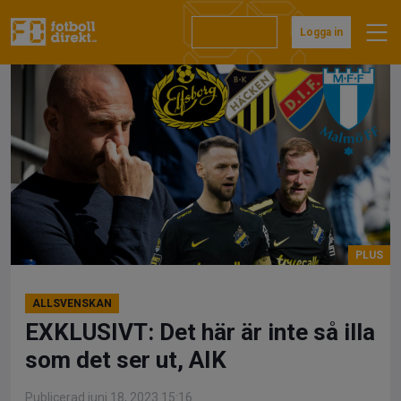
Hoppa
till
Prenumerera
Logga in
innehåll
ALLSVENSKAN
EXKLUSIVT: Det här är inte så illa
som det ser ut, AIK
Publicerad juni 18, 2023 15:16