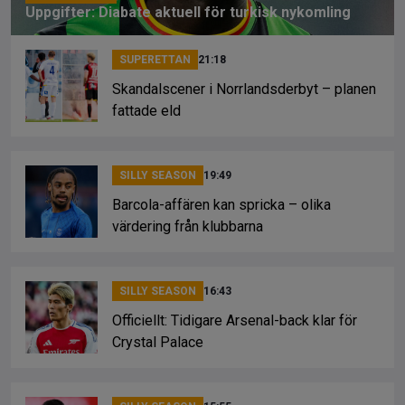
Uppgifter: Diabate aktuell för turkisk nykomling
SUPERETTAN
21:18
Skandalscener i Norrlandsderbyt – planen
fattade eld
SILLY SEASON
19:49
Barcola-affären kan spricka – olika
värdering från klubbarna
SILLY SEASON
16:43
Officiellt: Tidigare Arsenal-back klar för
Crystal Palace