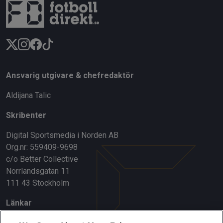
Ansvarig utgivare & chefredaktör
Aldijana Talic
Skribenter
Digital Sportsmedia i Norden AB
Org.nr: 559409-9698
c/o Better Collective
Norrlandsgatan 11
111 43 Stockholm
Länkar
Om oss