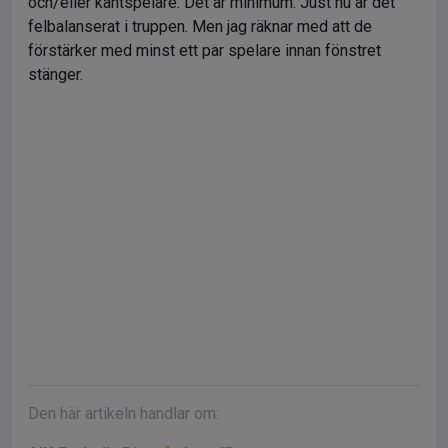
och/eller kantspelare. Det är minimum. Just nu är det
felbalanserat i truppen. Men jag räknar med att de
förstärker med minst ett par spelare innan fönstret
stänger.
Den här artikeln handlar om: