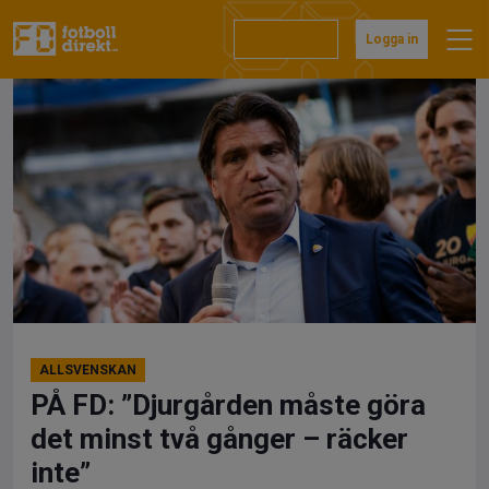
Hoppa
till
Prenumerera
Logga in
innehåll
ALLSVENSKAN
PÅ FD: ”Djurgården måste göra
det minst två gånger – räcker
inte”