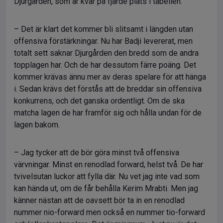
Djurgården, som är kvar på fjärde plats i tabellen.
– Det är klart det kommer bli slitsamt i längden utan
offensiva förstärkningar. Nu har Badji levererat, men
totalt sett saknar Djurgården den bredd som de andra
topplagen har. Och de har dessutom färre poäng. Det
kommer krävas ännu mer av deras spelare för att hänga
i. Sedan krävs det förstås att de breddar sin offensiva
konkurrens, och det ganska ordentligt. Om de ska
matcha lagen de har framför sig och hålla undan för de
lagen bakom.
– Jag tycker att de bör göra minst två offensiva
värvningar. Minst en renodlad forward, helst två. De har
tvivelsutan luckor att fylla där. Nu vet jag inte vad som
kan hända ut, om de får behålla Kerim Mrabti. Men jag
känner nästan att de oavsett bör ta in en renodlad
nummer nio-forward men också en nummer tio-forward