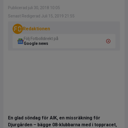
Publicerad juli 30, 2018 10:05
Senast Redigerad Juli 15, 2019 21:55
Redaktionen
Följ Fotbolldirekt på
Google news
En glad söndag för AIK, en missräkning för
Djurgården – bägge 08-klubbarna med i toppracet,