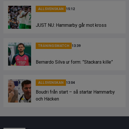
ALLSVENSKAN
15:12
JUST NU: Hammarby går mot kross
TRÄNINGSMATCH
13:39
Bernardo Silva ur form: ”Stackars kille”
ALLSVENSKAN
13:04
Boudri från start – så startar Hammarby
och Häcken