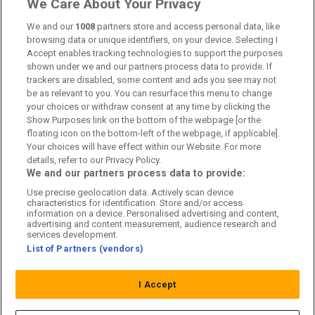
We Care About Your Privacy
Kontakta oss
We and our
1008
partners store and access personal data, like
browsing data or unique identifiers, on your device. Selecting I
Accept enables tracking technologies to support the purposes
Kundtjänst
shown under we and our partners process data to provide. If
trackers are disabled, some content and ads you see may not
Sponsor: Rekatochklart
be as relevant to you. You can resurface this menu to change
your choices or withdraw consent at any time by clicking the
Annonsera på Fotbolldirekt
Show Purposes link on the bottom of the webpage [or the
floating icon on the bottom-left of the webpage, if applicable].
Redaktionell policy
Your choices will have effect within our Website. For more
details, refer to our Privacy Policy.
Personuppgiftspolicy
We and our partners process data to provide:
Use precise geolocation data. Actively scan device
Cookiepolicy
characteristics for identification. Store and/or access
information on a device. Personalised advertising and content,
Arkiv
advertising and content measurement, audience research and
services development.
List of Partners (vendors)
I Accept