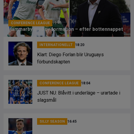
o
s
k
k
CONFERENCE LEAGUE
19:42
Hammarby med ny formation – efter bottennappet
INTERNATIONELLT
18:20
Klart: Diego Forlan blir Uruguays
förbundskapten
CONFERENCE LEAGUE
18:04
JUST NU: Blåvitt i underläge – urartade i
slagsmål
SILLY SEASON
16:45