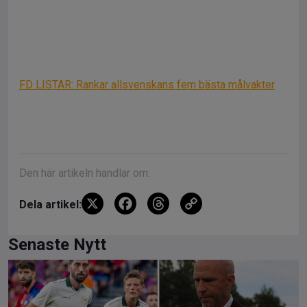
FD LISTAR: Rankar allsvenskans fem bästa målvakter
Den här artikeln handlar om:
X
F
T
C
Dela artikel:
a
hr
o
ce
e
py
Senaste Nytt
b
a
Li
o
d
n