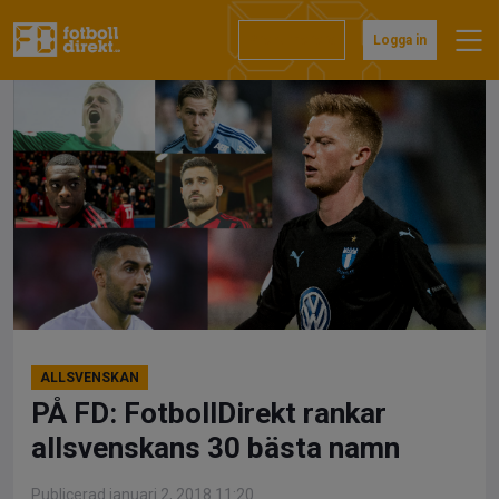
Hoppa
till
Prenumerera
Logga in
innehåll
ALLSVENSKAN
PÅ FD: FotbollDirekt rankar
allsvenskans 30 bästa namn
Publicerad januari 2, 2018 11:20