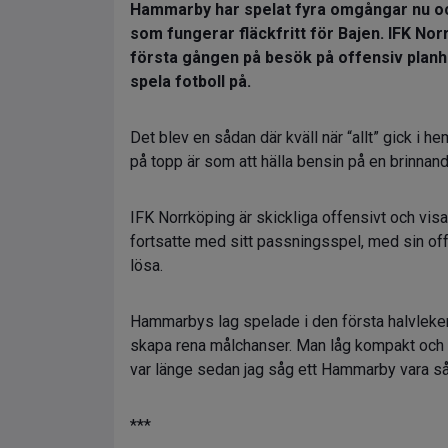
Hammarby har spelat fyra omgångar nu och
som fungerar fläckfritt för Bajen. IFK No
första gången på besök på offensiv planha
spela fotboll på.
Det blev en sådan där kväll när “allt” gick i h
på topp är som att hälla bensin på en brinnande e
IFK Norrköping är skickliga offensivt och vis
fortsatte med sitt passningsspel, med sin of
lösa.
Hammarbys lag spelade i den första halvleken e
skapa rena målchanser. Man låg kompakt och f
var länge sedan jag såg ett Hammarby vara så k
***