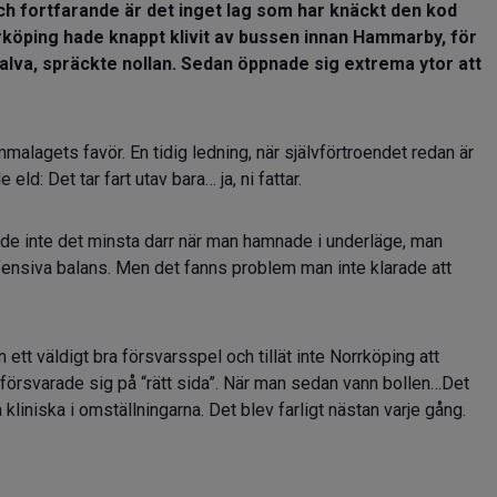
 fortfarande är det inget lag som har knäckt den kod
rrköping hade knappt klivit av bussen innan Hammarby, för
lva, spräckte nollan. Sedan öppnade sig extrema ytor att
emmalagets favör. En tidig ledning, när självförtroendet redan är
ld: Det tar fart utav bara… ja, ni fattar.
ade inte det minsta darr när man hamnade i underläge, man
fensiva balans. Men det fanns problem man inte klarade att
tt väldigt bra försvarsspel och tillät inte Norrköping att
örsvarade sig på “rätt sida”. När man sedan vann bollen…Det
liniska i omställningarna. Det blev farligt nästan varje gång.