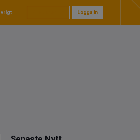
vrigt
Prenumerera
Logga in
Senaste Nytt