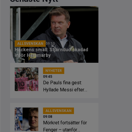
ALLSVENSKAN
09:53
Häckens smäll: Stjärnduo skadad
inför Hammarby
NYHETER
09:45
De Pauls fina gest:
Hyllade Messi efter
tragedin
ALLSVENSKAN
09:08
Mörkret fortsätter för
Fenger – utanför