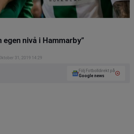
en egen nivå i Hammarby”
ktober 31, 2019 14:29
Följ Fotbolldirekt på
Google news