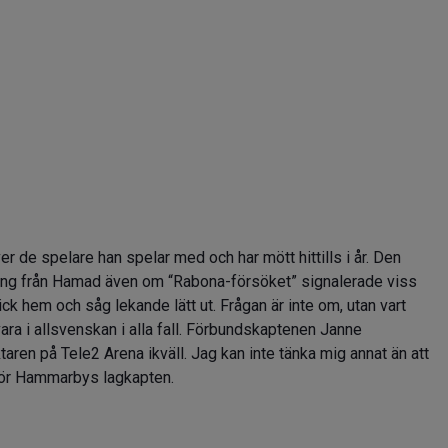
ver de spelare han spelar med och har mött hittills i år. Den
ning från Hamad även om “Rabona-försöket” signalerade viss
gick hem och såg lekande lätt ut. Frågan är inte om, utan vart
vara i allsvenskan i alla fall. Förbundskaptenen Janne
taren på Tele2 Arena ikväll. Jag kan inte tänka mig annat än att
 för Hammarbys lagkapten.