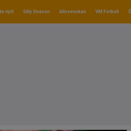
e nytt
Silly Season
Allsvenskan
VM Fotboll
Ö