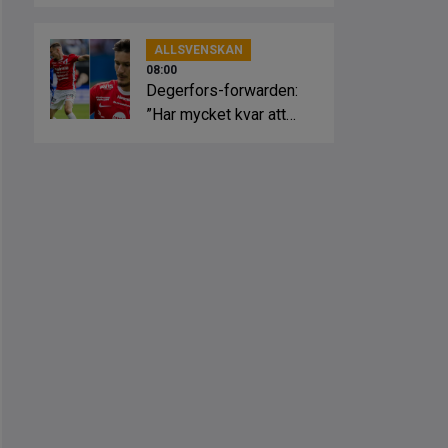
var de stod”
ALLSVENSKAN
08:00
Degerfors-forwarden:
”Har mycket kvar att
visa”