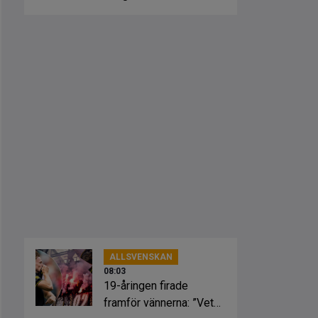
Blåvitts trupp igen
ALLSVENSKAN
08:03
19-åringen firade
framför vännerna: ”Vet