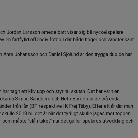
ch Jordan Larsson omedelbart visar sig bli nyckelspelare.
a av en fartfylld offensiv fotboll där både höger och vänster kant
en Ante Johansson och Daniel Sjölund är den trygga duo de har
ar tagit ett kliv upp och styr nu skutan. Det har varit en
backarna Simon Sandberg och Neto Borges är de två enda
änder från lån (BP respektive IK Frej Täby). Efter ett år där man
kulle 2018 bli det år när det tydligt skulle jagas mot toppen.
 som måste “slå i taket” när det gäller spelares utveckling och