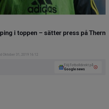
öping i toppen – sätter press på Thern
d Oktober 31, 2019 16:12
Följ Fotbolldirekt på
Google news