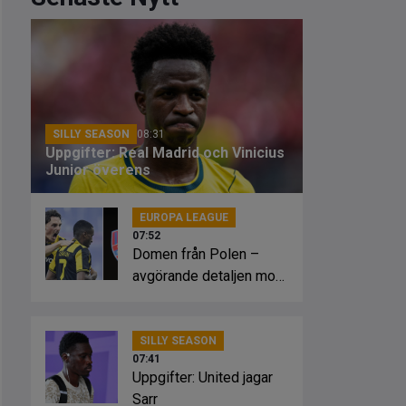
SILLY SEASON
08:31
Uppgifter: Real Madrid och Vinicius
Junior överens
EUROPA LEAGUE
07:52
Domen från Polen –
avgörande detaljen mot
Bajen
SILLY SEASON
07:41
Uppgifter: United jagar
Sarr