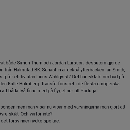
värvat både Simon Thern och Jordan Larsson, dessutom gjorde
n från Halmstad BK. Senast in är också ytterbacken Ian Smith,
sig för ett liv utan Linus Wahlqvist? Det har ryktats om bud på
den Kalle Holmberg. Transferfönstret i de flesta europeiska
tt båda två finns med på flyget ner till Portugal.
 säsongen men man visar nu visar med värvningarna man gjort att
övre skikt. Och varför inte?
 det försvinner nyckelspelare.