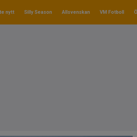
e nytt
Silly Season
Allsvenskan
VM Fotboll
Ö