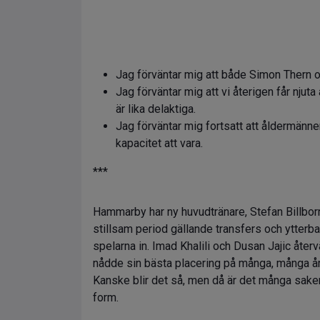
Jag förväntar mig att både Simon Thern o
Jag förväntar mig att vi återigen får njut
är lika delaktiga.
Jag förväntar mig fortsatt att åldermänn
kapacitet att vara.
***
Hammarby har ny huvudtränare, Stefan Billborn h
stillsam period gällande transfers och ytter
spelarna in. Imad Khalili och Dusan Jajic återv
nådde sin bästa placering på många, många år s
Kanske blir det så, men då är det många saker
form.