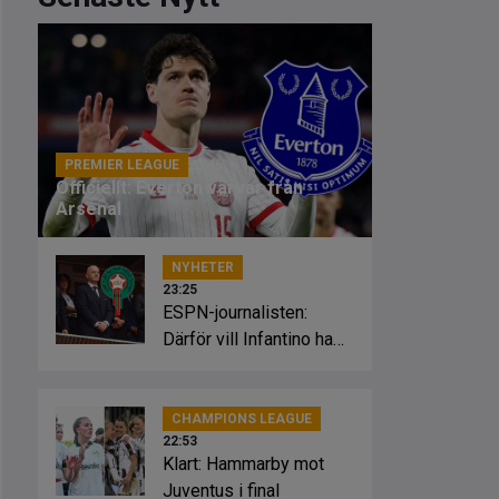
PREMIER LEAGUE
23:46
Officiellt: Everton värvar från
Arsenal
NYHETER
23:25
ESPN-journalisten:
Därför vill Infantino ha
Marockos stöd
CHAMPIONS LEAGUE
22:53
Klart: Hammarby mot
Juventus i final