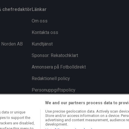
& chefredaktör
Länkar
Om oss
Kontakta oss
i Norden AB
Kundtjänst
Sponsor: Rekatochklart
Annonsera på Fotbolldirekt
Redaktionell policy
Personuppgiftspolicy
Cookiepolicy
We and our partners process data to provi
Use precise geolocation data. Actively scan device 
 data or unique
Arkiv
Store and/or access information on a device. Pers
gies to support the
advertising and content measurement, audience re
rackers are disabled,
development.
surface this menu to