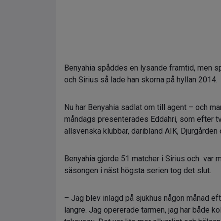
Benyahia spåddes en lysande framtid, men spela
och Sirius så lade han skorna på hyllan 2014.
Nu har Benyahia sadlat om till agent – och ma
måndags presenterades Eddahri, som efter två
allsvenska klubbar, däribland AIK, Djurgårde
Benyahia gjorde 51 matcher i Sirius och var 
säsongen i näst högsta serien tog det slut.
– Jag blev inlagd på sjukhus någon månad efter
längre. Jag opererade tarmen, jag har både ko