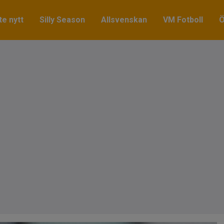
e nytt
Silly Season
Allsvenskan
VM Fotboll
Ö