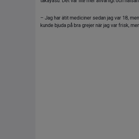
takayasu. Det var lite mer allvarligt och hälsan
– Jag har ätit mediciner sedan jag var 18, men
kunde bjuda på bra grejer när jag var frisk, men 