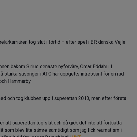
rkarriären tog slut i förtid – efter spel i BP, danska Vejle
nnen bakom Sirius senaste nyförvärv, Omar Eddahri. I
 starka säsonger i AFC har uppgetts intressant för en rad
n och Hammarby.
med och tog klubben upp i superettan 2013, men efter första
 att superettan tog slut och då gick det inte att fortsätta
lit som blev lite sämre samtidigt som jag fick reumatism i