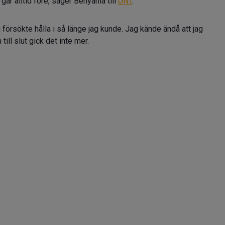
 går alltid före, säger Benyahia till
UNT
.
 försökte hålla i så länge jag kunde. Jag kände ändå att jag
till slut gick det inte mer.