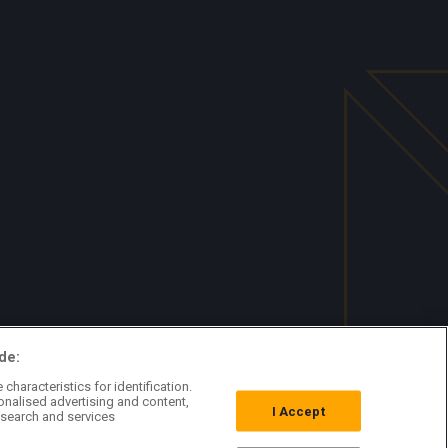
de:
characteristics for identification.
onalised advertising and content,
I Accept
search and services