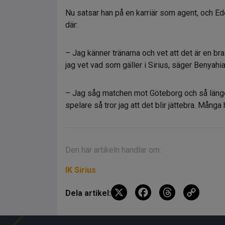
Nu satsar han på en karriär som agent, och Edda
där:
– Jag känner tränarna och vet att det är en br
jag vet vad som gäller i Sirius, säger Benyahia 
– Jag såg matchen mot Göteborg och så länge g
spelare så tror jag att det blir jättebra. Många h
Den här artikeln handlar om:
IK Sirius
X
F
T
C
Dela artikel:
a
hr
o
ce
e
py