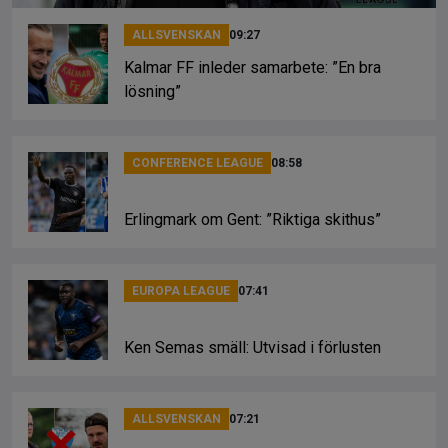
ALLSVENSKAN
09:27
Kalmar FF inleder samarbete: ”En bra
lösning”
CONFERENCE LEAGUE
08:58
Erlingmark om Gent: ”Riktiga skithus”
EUROPA LEAGUE
07:41
Ken Semas smäll: Utvisad i förlusten
ALLSVENSKAN
07:21