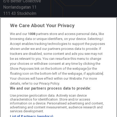
c/o Better Collective
Norrlandsgatan 11
111 43 Stockholm
Länkar
We Care About Your Privacy
Om oss
We and our
1008
partners store and access personal data, like
browsing data or unique identifiers, on your device. Selecting I
Accept enables tracking technologies to support the purposes
Kontakta oss
shown under we and our partners process data to provide. If
trackers are disabled, some content and ads you see may not
Kundtjänst
be as relevant to you. You can resurface this menu to change
your choices or withdraw consent at any time by clicking the
Sponsor: Rekatochklart
Show Purposes link on the bottom of the webpage [or the
floating icon on the bottom-left of the webpage, if applicable].
Annonsera på Fotbolldirekt
Your choices will have effect within our Website. For more
details, refer to our Privacy Policy.
Redaktionell policy
We and our partners process data to provide:
Use precise geolocation data. Actively scan device
Personuppgiftspolicy
characteristics for identification. Store and/or access
information on a device. Personalised advertising and content,
Cookiepolicy
advertising and content measurement, audience research and
services development.
List of Partners (vendors)