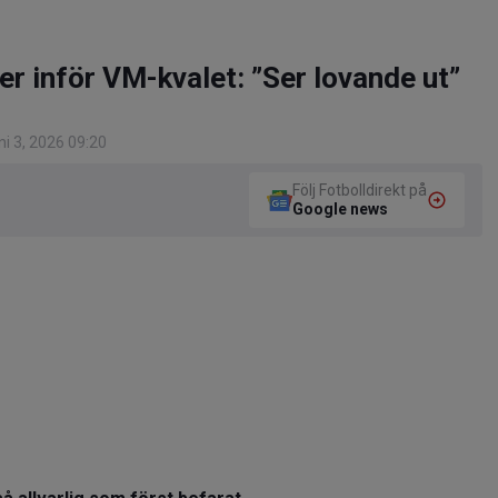
r inför VM-kvalet: ”Ser lovande ut”
i 3, 2026 09:20
Följ Fotbolldirekt på
Google news