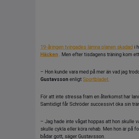
19-åringen tvingades lämna planen skadad
i 
Häcken
. Men efter tisdagens träning kom et
– Hon kunde vara med på mer än vad jag trodd
Gustavsson
enligt
Sportbladet.
För att inte stressa fram en återkomst har la
Samtidigt får Schröder successivt öka sin trä
– Jag hade inte vågat hoppas att hon skulle 
skulle cykla eller köra rehab. Men hon är på 
bådar gott, säger Gustavsson.