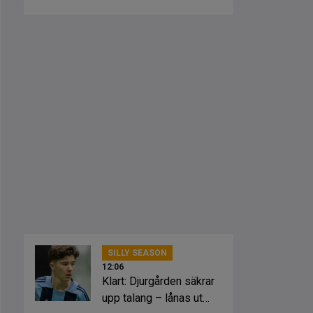
misshandel
SILLY SEASON
12:06
Klart: Djurgården säkrar
upp talang – lånas ut