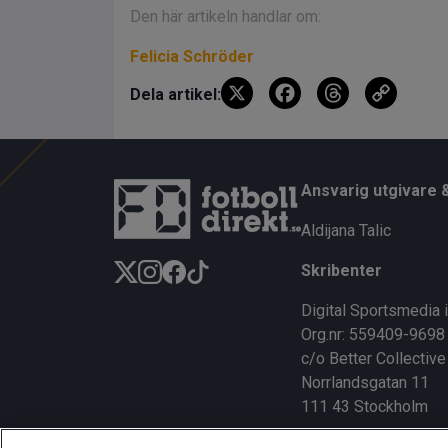
Den här artikeln handlar om:
Felicia Schröder
X
F
T
C
Dela artikel:
a
hr
o
ce
e
py
b
a
Li
Ansvarig utgivare 
o
d
n
Aldijana Talic
o
s
k
Skribenter
k
Digital Sportsmedia 
Org.nr: 559409-9698
c/o Better Collective
Norrlandsgatan 11
111 43 Stockholm