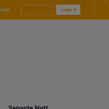
vrigt
Prenumerera
Logga in
Senaste Nytt