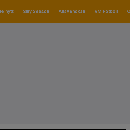
e nytt
Silly Season
Allsvenskan
VM Fotboll
Ö