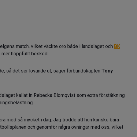
helgens match, vilket väckte oro både i landslaget och
BK
t mer hoppfullt besked.
e, så det ser lovande ut, säger förbundskapten
Tony
ndslaget kallat in Rebecka Blomqvist som extra förstärkning.
ningsbelastning.
vara med så mycket i dag. Jag trodde att hon kanske bara
fotbollsplanen och genomför några övningar med oss, vilket