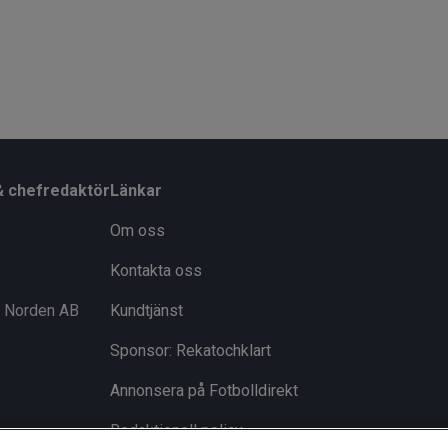
& chefredaktör
Länkar
Om oss
Kontakta oss
i Norden AB
Kundtjänst
Sponsor: Rekatochklart
Annonsera på Fotbolldirekt
Redaktionell policy