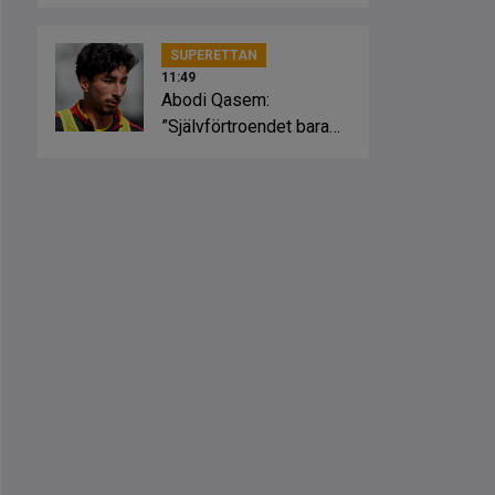
direkt
SUPERETTAN
11:49
Abodi Qasem:
”Självförtroendet bara
flyger”