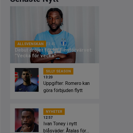
ALLSVENSKAN
13:45
Debut dröjer för MFF-nyförvärvet:
”Vecka för vecka”
SILLY SEASON
13:20
Uppgifter: Romero kan
göra förbjuden flytt
NYHETER
12:57
Ivan Toney i nytt
blåsväder: Åtalas för