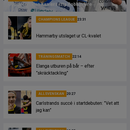
Uppgifter: Han kan ersätta Robbie Ure
CHAMPIONS LEAGUE
23:31
Hammarby utslaget ur CL-kvalet
TRÄNINGSMATCH
22:14
Elanga utburen på bår – efter
”skräcktackling”
ALLSVENSKAN
20:27
Carlstrands succé i startdebuten: ”Vet att
jag kan”