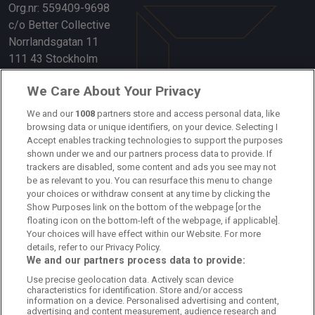
Org.nr: 559409-9698
c/o Better Collective
Norrlandsgatan 11
111 43 Stockholm
Länkar
We Care About Your Privacy
Om oss
We and our
1008
partners store and access personal data, like
browsing data or unique identifiers, on your device. Selecting I
Accept enables tracking technologies to support the purposes
Kontakta oss
shown under we and our partners process data to provide. If
trackers are disabled, some content and ads you see may not
Kundtjänst
be as relevant to you. You can resurface this menu to change
your choices or withdraw consent at any time by clicking the
Sponsor: Rekatochklart
Show Purposes link on the bottom of the webpage [or the
floating icon on the bottom-left of the webpage, if applicable].
Annonsera på Fotbolldirekt
Your choices will have effect within our Website. For more
details, refer to our Privacy Policy.
Redaktionell policy
We and our partners process data to provide:
Use precise geolocation data. Actively scan device
Personuppgiftspolicy
characteristics for identification. Store and/or access
information on a device. Personalised advertising and content,
Cookiepolicy
advertising and content measurement, audience research and