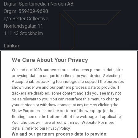
Digital Sportsmedia i Norden AB
Org.nr: 559409-9698
c/o Better Collective
Norrlandsgatan 11
111 43 Stockholm
Länkar
Om oss
We Care About Your Privacy
Kontakta oss
We and our
1008
partners store and access personal data, like
browsing data or unique identifiers, on your device. Selecting I
Accept enables tracking technologies to support the purposes
Kundtjänst
shown under we and our partners process data to provide. If
trackers are disabled, some content and ads you see may not
Sponsor: Rekatochklart
be as relevant to you. You can resurface this menu to change
your choices or withdraw consent at any time by clicking the
Annonsera på Fotbolldirekt
Show Purposes link on the bottom of the webpage [or the
floating icon on the bottom-left of the webpage, if applicable].
Redaktionell policy
Your choices will have effect within our Website. For more
details, refer to our Privacy Policy.
Personuppgiftspolicy
We and our partners process data to provide: