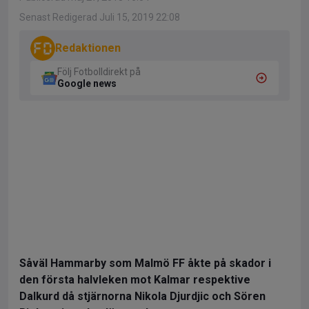
Senast Redigerad Juli 15, 2019 22:08
Redaktionen
Följ Fotbolldirekt på
Google news
Såväl Hammarby som Malmö FF åkte på skador i
den första halvleken mot Kalmar respektive
Dalkurd då stjärnorna Nikola Djurdjic och Sören