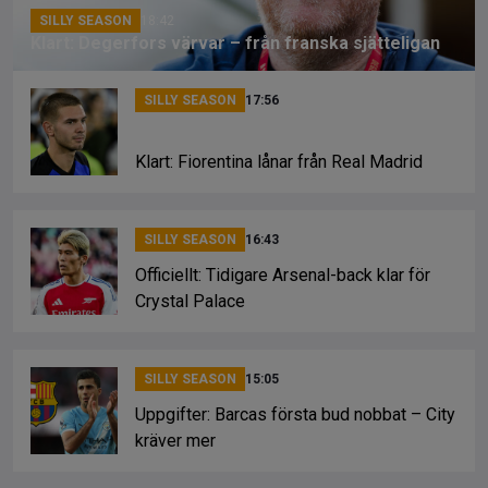
SILLY SEASON
18:42
Klart: Degerfors värvar – från franska sjätteligan
SILLY SEASON
17:56
Klart: Fiorentina lånar från Real Madrid
SILLY SEASON
16:43
Officiellt: Tidigare Arsenal-back klar för
Crystal Palace
SILLY SEASON
15:05
Uppgifter: Barcas första bud nobbat – City
kräver mer