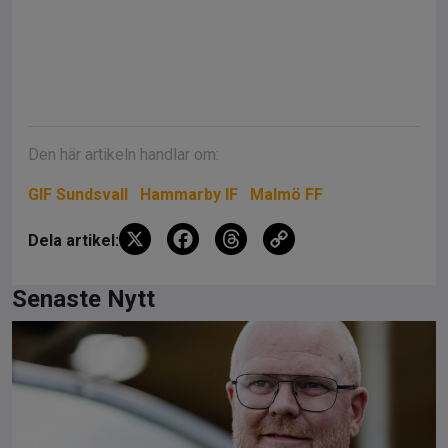
Den här artikeln handlar om:
GIF Sundsvall
Hammarby IF
Malmö FF
X
F
T
C
Dela artikel:
a
hr
o
ce
e
py
Senaste Nytt
b
a
Li
o
d
n
o
s
k
k