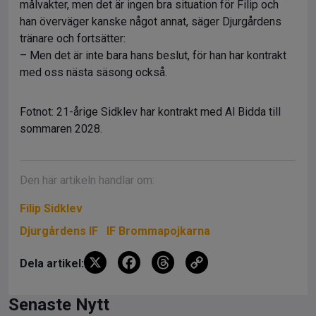
målvakter, men det är ingen bra situation för Filip och
han överväger kanske något annat, säger Djurgårdens
tränare och fortsätter:
– Men det är inte bara hans beslut, för han har kontrakt
med oss nästa säsong också.
Fotnot: 21-årige Sidklev har kontrakt med Al Bidda till
sommaren 2028.
Den här artikeln handlar om:
Filip Sidklev
Djurgårdens IF
IF Brommapojkarna
X
F
T
C
Dela artikel:
a
hr
o
ce
e
py
Senaste Nytt