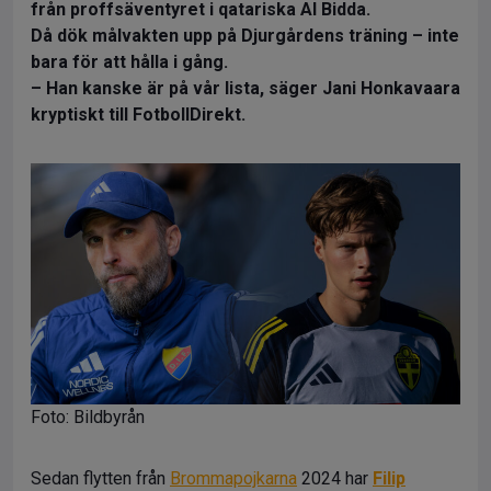
från proffsäventyret i qatariska Al Bidda.
Då dök målvakten upp på Djurgårdens träning – inte
bara för att hålla i gång.
– Han kanske är på vår lista, säger Jani Honkavaara
kryptiskt till FotbollDirekt.
Foto: Bildbyrån
Sedan flytten från
Brommapojkarna
2024 har
Filip