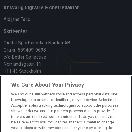
Ansvarig utgivare & chefredaktör
Aldijana Talic
Skribenter
Digital Sportsmedia i Norden AB
Org.nr: 559409-9698
c/o Better Collective
Norrlandsgatan 11
111 43 Stockholm
Länkar
We Care About Your Privacy
Om oss
We and our
1008
partners store and access personal data, like
browsing data or unique identifiers, on your device. Selecting I
Accept enables tracking technologies to support the purposes
Kontakta oss
shown under we and our partners process data to provide. If
trackers are disabled, some content and ads you see may not
Kundtjänst
be as relevant to you. You can resurface this menu to change
your choices or withdraw consent at any time by clicking the
Sponsor: Rekatochklart