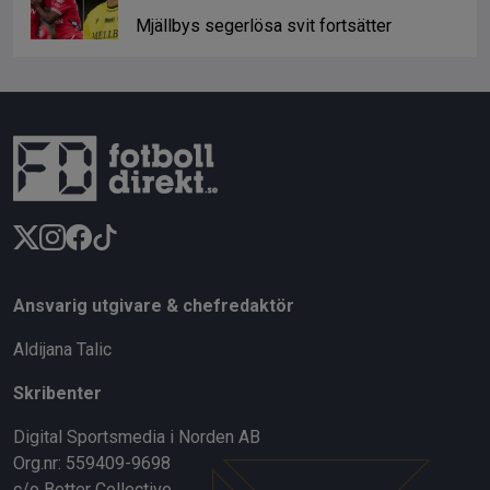
Mjällbys segerlösa svit fortsätter
Ansvarig utgivare & chefredaktör
Aldijana Talic
Skribenter
Digital Sportsmedia i Norden AB
Org.nr: 559409-9698
c/o Better Collective