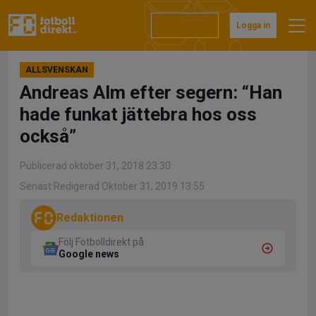
Hoppa
till
Prenumerera
Logga in
innehåll
ALLSVENSKAN
Andreas Alm efter segern: “Han
hade funkat jättebra hos oss
också”
Publicerad oktober 31, 2018 23:30
Senast Redigerad Oktober 31, 2019 13:55
Redaktionen
Följ Fotbolldirekt på
Google news