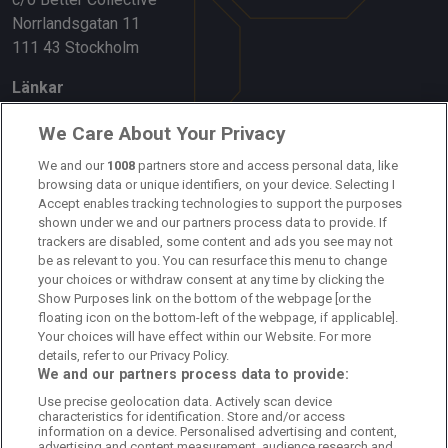
Norrlandsgatan 11
111 43 Stockholm
Länkar
Om oss
We Care About Your Privacy
Kontakta oss
We and our
1008
partners store and access personal data, like
browsing data or unique identifiers, on your device. Selecting I
Accept enables tracking technologies to support the purposes
Kundtjänst
shown under we and our partners process data to provide. If
trackers are disabled, some content and ads you see may not
Sponsor: Rekatochklart
be as relevant to you. You can resurface this menu to change
your choices or withdraw consent at any time by clicking the
Annonsera på Fotbolldirekt
Show Purposes link on the bottom of the webpage [or the
floating icon on the bottom-left of the webpage, if applicable].
Redaktionell policy
Your choices will have effect within our Website. For more
details, refer to our Privacy Policy.
Personuppgiftspolicy
We and our partners process data to provide:
Use precise geolocation data. Actively scan device
Cookiepolicy
characteristics for identification. Store and/or access
information on a device. Personalised advertising and content,
Arkiv
advertising and content measurement, audience research and