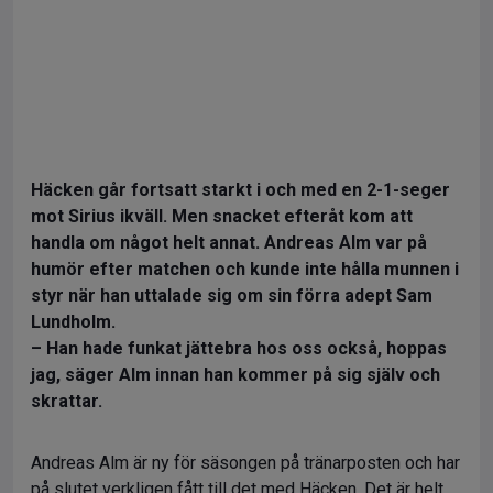
Häcken går fortsatt starkt i och med en 2-1-seger
mot Sirius ikväll. Men snacket efteråt kom att
handla om något helt annat. Andreas Alm var på
humör efter matchen och kunde inte hålla munnen i
styr när han uttalade sig om sin förra adept Sam
Lundholm.
–
Han hade funkat jättebra hos oss också, hoppas
jag, säger Alm innan han kommer på sig själv och
skrattar.
Andreas Alm är ny för säsongen på tränarposten och har
på slutet verkligen fått till det med Häcken. Det är helt