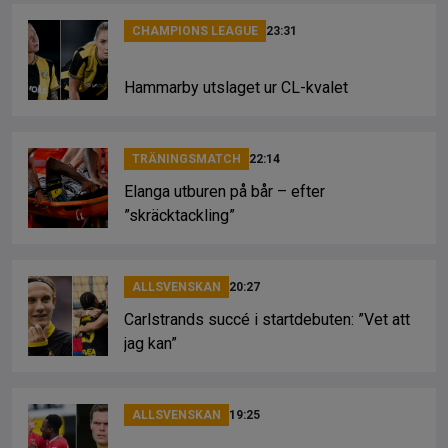
CHAMPIONS LEAGUE
23:31
Hammarby utslaget ur CL-kvalet
TRÄNINGSMATCH
22:14
Elanga utburen på bår – efter
”skräcktackling”
ALLSVENSKAN
20:27
Carlstrands succé i startdebuten: ”Vet att
jag kan”
ALLSVENSKAN
19:25