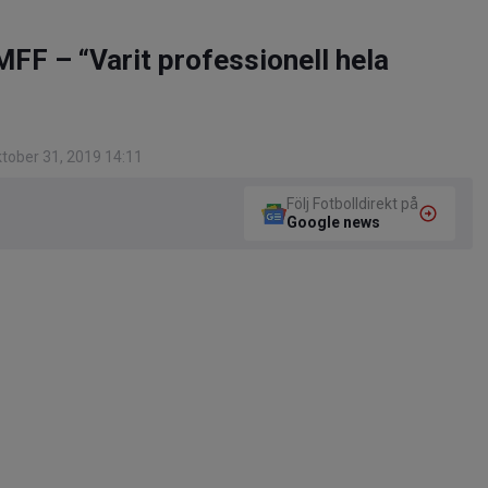
FF – “Varit professionell hela
tober 31, 2019 14:11
Följ Fotbolldirekt på
Google news