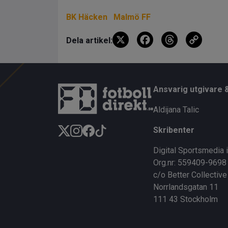
BK Häcken
Malmö FF
X
F
T
C
Dela artikel:
a
hr
o
ce
e
py
b
a
Li
Ansvarig utgivare 
o
d
n
Aldijana Talic
o
s
k
Skribenter
k
Digital Sportsmedia 
Org.nr: 559409-9698
c/o Better Collective
Norrlandsgatan 11
111 43 Stockholm