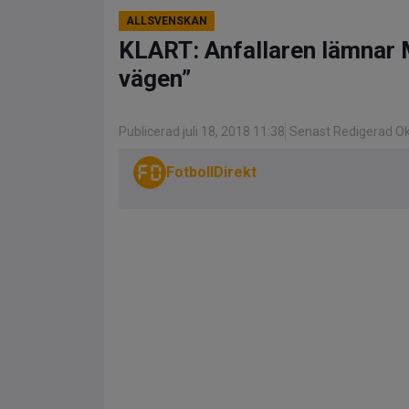
ALLSVENSKAN
KLART: Anfallaren lämnar M
vägen”
Publicerad juli 18, 2018 11:38
Senast Redigerad Ok
FotbollDirekt