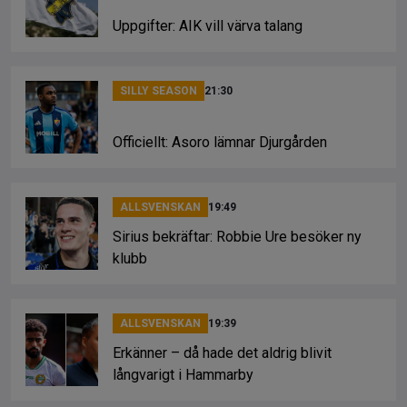
Uppgifter: AIK vill värva talang
SILLY SEASON
21:30
Officiellt: Asoro lämnar Djurgården
ALLSVENSKAN
19:49
Sirius bekräftar: Robbie Ure besöker ny
klubb
ALLSVENSKAN
19:39
Erkänner – då hade det aldrig blivit
långvarigt i Hammarby