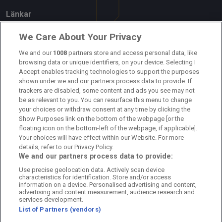
Länkar
Om oss
We Care About Your Privacy
Kontakta oss
We and our
1008
partners store and access personal data, like
browsing data or unique identifiers, on your device. Selecting I
Accept enables tracking technologies to support the purposes
Kundtjänst
shown under we and our partners process data to provide. If
trackers are disabled, some content and ads you see may not
Sponsor: Rekatochklart
be as relevant to you. You can resurface this menu to change
your choices or withdraw consent at any time by clicking the
Annonsera på Fotbolldirekt
Show Purposes link on the bottom of the webpage [or the
floating icon on the bottom-left of the webpage, if applicable].
Redaktionell policy
Your choices will have effect within our Website. For more
details, refer to our Privacy Policy.
Personuppgiftspolicy
We and our partners process data to provide:
Use precise geolocation data. Actively scan device
Cookiepolicy
characteristics for identification. Store and/or access
information on a device. Personalised advertising and content,
Arkiv
advertising and content measurement, audience research and
services development.
List of Partners (vendors)