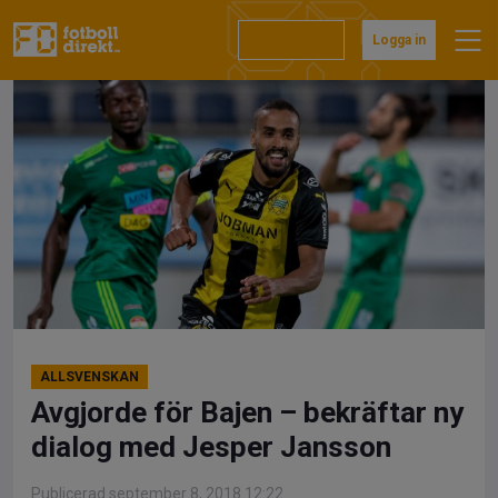
Hoppa
till
Prenumerera
Logga in
innehåll
ALLSVENSKAN
Avgjorde för Bajen – bekräftar ny
dialog med Jesper Jansson
Publicerad september 8, 2018 12:22