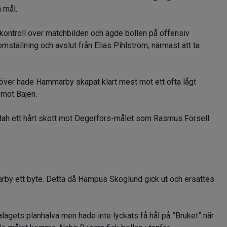
å mål.
kontroll över matchbilden och ägde bollen på offensiv
ställning och avslut från Elias Pihlström, närmast att ta
r över hade Hammarby skapat klart mest mot ett ofta lågt
 mot Bajen.
ah ett hårt skott mot Degerfors-målet som Rasmus Forsell
by ett byte. Detta då Hampus Skoglund gick ut och ersattes
alagets planhalva men hade inte lyckats få hål på ”Bruket” när