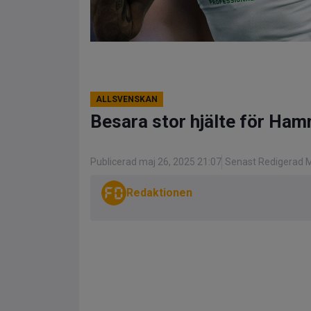
ALLSVENSKAN
Besara stor hjälte för Ha
Publicerad maj 26, 2025 21:07
Senast Redigerad M
Redaktionen