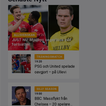
ALLSVENSKAN
19:25
JUST NU: Mjällbys segerlösa svit
fortsätter
TRÄNINGSMATCH
19:20
PSG och United spelade
oavgjort – på Ullevi
SILLY SEASON
19:00
BBC: Massflykt från
Chelsea – 20 spelare