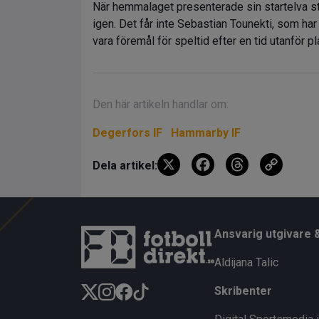
När hemmalaget presenterade sin startelva st
igen. Det får inte Sebastian Tounekti, som har 
vara föremål för speltid efter en tid utanför 
Den här artikeln handlar om:
Degerfors IF
Hammarby IF
X
F
T
C
Dela artikel:
a
hr
o
ce
e
py
b
a
Li
Ansvarig utgivare 
o
d
n
Aldijana Talic
o
s
k
Skribenter
k