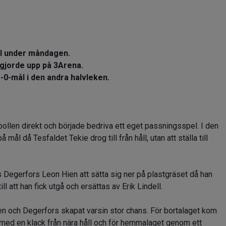
l under måndagen.
gjorde upp på 3Arena.
1-0-mål i den andra halvleken.
ollen direkt och började bedriva ett eget passningsspel. I den
mål då Tesfaldet Tekie drog till från håll, utan att ställa till
Degerfors Leon Hien att sätta sig ner på plastgräset då han
ill att han fick utgå och ersättas av Erik Lindell.
n och Degerfors skapat varsin stor chans. För bortalaget kom
t med en klack från nära håll och för hemmalaget genom ett