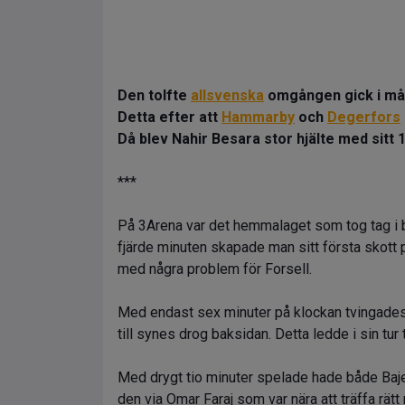
Den tolfte
allsvenska
omgången gick i må
Detta efter att
Hammarby
och
Degerfors
Då blev Nahir Besara stor hjälte med sitt 
***
På 3Arena var det hemmalaget som tog tag i b
fjärde minuten skapade man sitt första skott på 
med några problem för Forsell.
Med endast sex minuter på klockan tvingades 
till synes drog baksidan. Detta ledde i sin tur t
Med drygt tio minuter spelade hade både Baje
den via Omar Faraj som var nära att träffa rät