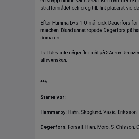
en knapp timme var spelad. Kort därefter skul
straffområdet och drog till, fint placerat vid d
Efter Hammarbys 1-0-mål gick Degerfors för 
matchen. Bland annat ropade Degerfors på hand
domaren.
Det blev inte några fler mål på 3Arena denna 
allsvenskan.
***
Startelvor:
Hammarby:
Hahn; Skoglund, Vasic, Eriksson,
Degerfors
: Forsell; Hien, Moro, S. Ohlsson,