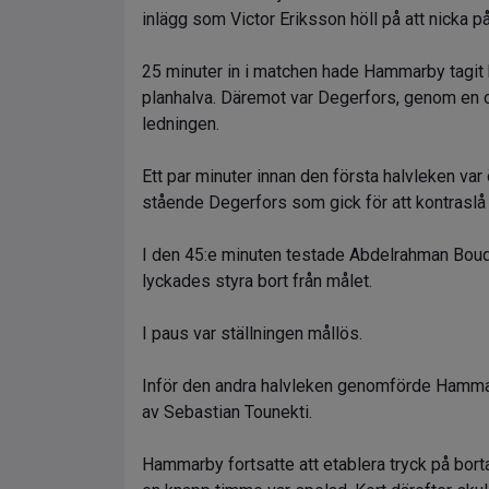
inlägg som Victor Eriksson höll på att nicka p
25 minuter in i matchen hade Hammarby tagit 
planhalva. Däremot var Degerfors, genom en om
ledningen.
Ett par minuter innan den första halvleken va
stående Degerfors som gick för att kontraslå
I den 45:e minuten testade Abdelrahman Boud
lyckades styra bort från målet.
I paus var ställningen mållös.
Inför den andra halvleken genomförde Hammar
av Sebastian Tounekti.
Hammarby fortsatte att etablera tryck på bort