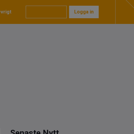
vrigt
Prenumerera
Logga in
Senaste Nytt