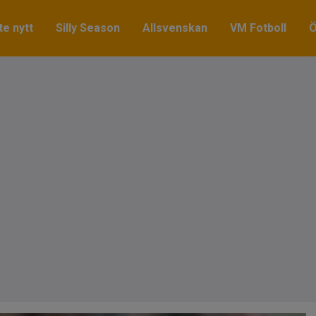
e nytt
Silly Season
Allsvenskan
VM Fotboll
Ö