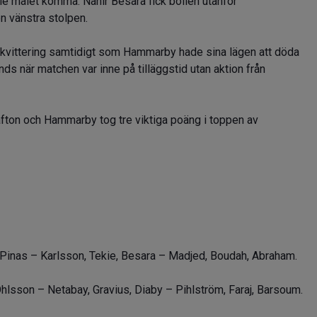
le målet komma. Nahir Besara fick bollen utanför
en vänstra stolpen.
kvittering samtidigt som Hammarby hade sina lägen att döda
s när matchen var inne på tilläggstid utan aktion från
afton och Hammarby tog tre viktiga poäng i toppen av
 Pinas – Karlsson, Tekie, Besara – Madjed, Boudah, Abraham.
 Ohlsson – Netabay, Gravius, Diaby – Pihlström, Faraj, Barsoum.