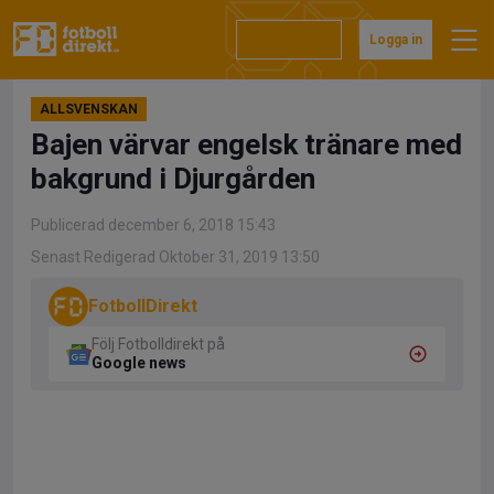
Hoppa
till
Prenumerera
Logga in
innehåll
ALLSVENSKAN
Bajen värvar engelsk tränare med
bakgrund i Djurgården
Publicerad december 6, 2018 15:43
Senast Redigerad Oktober 31, 2019 13:50
FotbollDirekt
Följ Fotbolldirekt på
Google news