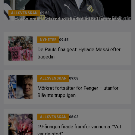
ALLSVENSKAN
09:53
Jens Gustafsson. Foto: Bildbyrån
Häckens smäll: Stjärnduo skadad inför Hammarby
NYHETER
09:45
De Pauls fina gest: Hyllade Messi efter
tragedin
ALLSVENSKAN
09:08
Mörkret fortsätter för Fenger – utanför
Blåvitts trupp igen
ALLSVENSKAN
08:03
19-åringen firade framför vännerna: ”Vet
var de stod”