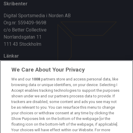
Skribenter
Digital Sportsmedia i Norden AB
Org.nr: 559409-9698
c/o Better Collective
Norrlandsgatan 11
111 43 Stockholm
Länkar
Om oss
We Care About Your Privacy
Kontakta oss
We and our
1008
partners store and access personal data, like
browsing data or unique identifiers, on your device. Selecting I
Accept enables tracking technologies to support the purposes
Kundtjänst
shown under we and our partners process data to provide. If
trackers are disabled, some content and ads you see may not
Sponsor: Rekatochklart
be as relevant to you. You can resurface this menu to change
your choices or withdraw consent at any time by clicking the
Annonsera på Fotbolldirekt
Show Purposes link on the bottom of the webpage [or the
floating icon on the bottom-left of the webpage, if applicable].
Redaktionell policy
Your choices will have effect within our Website. For more