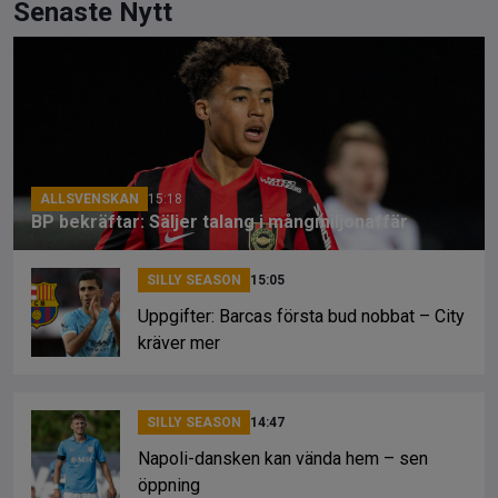
ce
e
py
Senaste Nytt
b
a
Li
o
d
n
o
s
k
k
ALLSVENSKAN
15:18
BP bekräftar: Säljer talang i mångmiljonaffär
SILLY SEASON
15:05
Uppgifter: Barcas första bud nobbat – City
kräver mer
SILLY SEASON
14:47
Napoli-dansken kan vända hem – sen
öppning