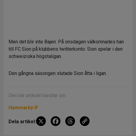
Men det blir inte Bajen. På onsdagen välkomnades han
till FC Sion på klubbens twitterkonto. Sion spelar i den
schweiziska högstaligan.
Den gångna säsongen slutade Sion åtta i ligan.
Den här artikeln handlar om:
Hammarby IF
X
F
T
C
Dela artikel:
a
hr
o