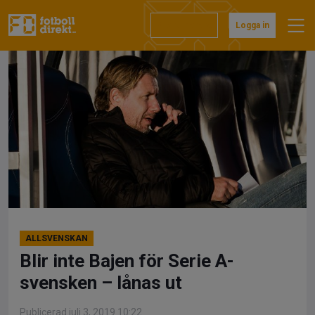
Hoppa
till
Prenumerera
Logga in
innehåll
ALLSVENSKAN
Blir inte Bajen för Serie A-
svensken – lånas ut
Publicerad juli 3, 2019 10:22