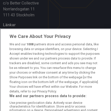
c/o Better Collective
Norrlandsgatan 11
111 43 Stockholm
Länkar
Om oss
We Care About Your Privacy
Kontakta oss
We and our
1008
partners store and access personal data, like
browsing data or unique identifiers, on your device. Selecting I
Accept enables tracking technologies to support the purposes
Kundtjänst
shown under we and our partners process data to provide. If
trackers are disabled, some content and ads you see may not
Sponsor: Rekatochklart
be as relevant to you. You can resurface this menu to change
your choices or withdraw consent at any time by clicking the
Annonsera på Fotbolldirekt
Show Purposes link on the bottom of the webpage [or the
floating icon on the bottom-left of the webpage, if applicable].
Redaktionell policy
Your choices will have effect within our Website. For more
details, refer to our Privacy Policy.
Personuppgiftspolicy
We and our partners process data to provide:
Use precise geolocation data. Actively scan device
Cookiepolicy
characteristics for identification. Store and/or access
information on a device. Personalised advertising and content,