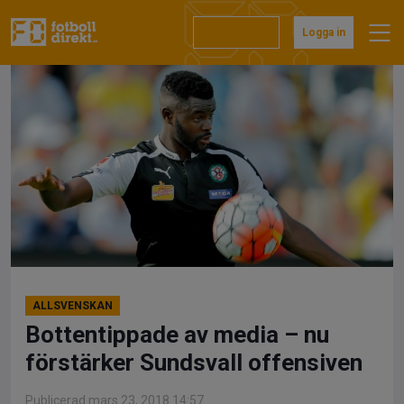
Hoppa
till
Prenumerera
Logga in
innehåll
ALLSVENSKAN
Bottentippade av media – nu
förstärker Sundsvall offensiven
Publicerad mars 23, 2018 14:57