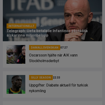
o
d
n
o
s
k
k
INTERNATIONELLT
07:40
Telegraph: Uefa betalade Infantinos påstådda
älskarinna miljonbelopp
DAMALLSVENSKAN
07:27
Oscarsson hjälte när AIK vann
Stockholmsderbyt
SILLY SEASON
22:33
Uppgifter: Diabate aktuell för turkisk
nykomling