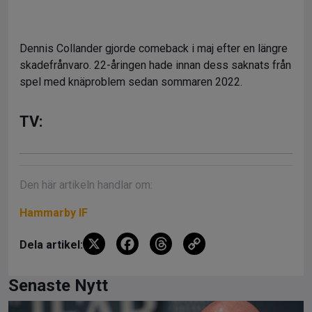
Dennis Collander gjorde comeback i maj efter en längre
skadefrånvaro. 22-åringen hade innan dess saknats från
spel med knäproblem sedan sommaren 2022.
TV:
Den här artikeln handlar om:
Hammarby IF
X
F
T
C
Dela artikel:
a
hr
o
ce
e
py
Senaste Nytt
b
a
Li