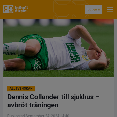
Hoppa
till
Prenumerera
Logga in
innehåll
ALLSVENSKAN
Dennis Collander till sjukhus –
avbröt träningen
Publicerad September 24, 2024 14:40