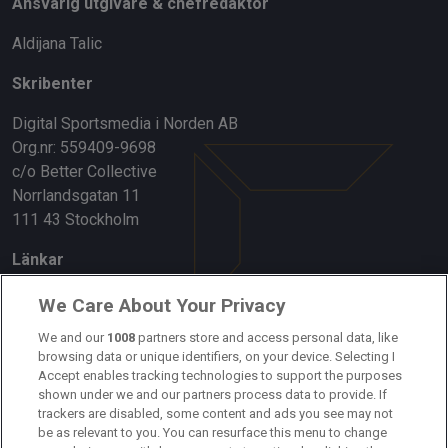
Ansvarig utgivare & chefredaktör
Aldijana Talic
Skribenter
Digital Sportsmedia i Norden AB
Org.nr: 559409-9698
c/o Better Collective
Norrlandsgatan 11
111 43 Stockholm
Länkar
Om oss
We Care About Your Privacy
Kontakta oss
We and our
1008
partners store and access personal data, like
browsing data or unique identifiers, on your device. Selecting I
Accept enables tracking technologies to support the purposes
Kundtjänst
shown under we and our partners process data to provide. If
trackers are disabled, some content and ads you see may not
Sponsor: Rekatochklart
be as relevant to you. You can resurface this menu to change