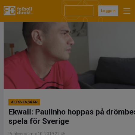
Hoppa
till
Prenumerera
Logga in
innehåll
ALLSVENSKAN
Ekwall: Paulinho hoppas på drömbes
spela för Sverige
Publicerad maj 10, 2019 22:45