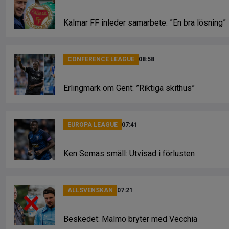
Kalmar FF inleder samarbete: ”En bra lösning”
CONFERENCE LEAGUE
08:58
Erlingmark om Gent: ”Riktiga skithus”
EUROPA LEAGUE
07:41
Ken Semas smäll: Utvisad i förlusten
ALLSVENSKAN
07:21
Beskedet: Malmö bryter med Vecchia