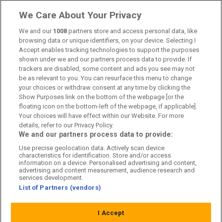
Om oss
We Care About Your Privacy
Kontakta oss
We and our
1008
partners store and access personal data, like
browsing data or unique identifiers, on your device. Selecting I
Accept enables tracking technologies to support the purposes
Kundtjänst
shown under we and our partners process data to provide. If
trackers are disabled, some content and ads you see may not
Sponsor: Rekatochklart
be as relevant to you. You can resurface this menu to change
your choices or withdraw consent at any time by clicking the
Annonsera på Fotbolldirekt
Show Purposes link on the bottom of the webpage [or the
floating icon on the bottom-left of the webpage, if applicable].
Redaktionell policy
Your choices will have effect within our Website. For more
details, refer to our Privacy Policy.
Personuppgiftspolicy
We and our partners process data to provide:
Use precise geolocation data. Actively scan device
Cookiepolicy
characteristics for identification. Store and/or access
information on a device. Personalised advertising and content,
Arkiv
advertising and content measurement, audience research and
services development.
List of Partners (vendors)
I Accept