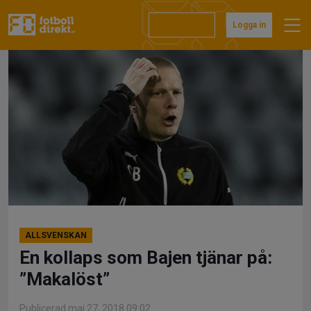
Hoppa
till
Prenumerera
Logga in
innehåll
ALLSVENSKAN
En kollaps som Bajen tjänar på:
”Makalöst”
Publicerad maj 27, 2018 09:02