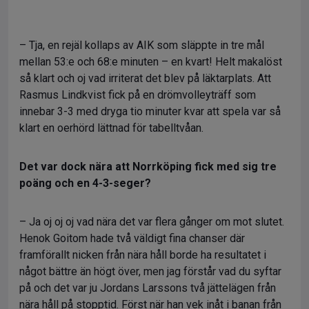
– Tja, en rejäl kollaps av AIK som släppte in tre mål
mellan 53:e och 68:e minuten – en kvart! Helt makalöst
så klart och oj vad irriterat det blev på läktarplats. Att
Rasmus Lindkvist fick på en drömvolleyträff som
innebar 3-3 med dryga tio minuter kvar att spela var så
klart en oerhörd lättnad för tabelltvåan.
Det var dock nära att Norrköping fick med sig tre
poäng och en 4-3-seger?
– Ja oj oj oj vad nära det var flera gånger om mot slutet.
Henok Goitom hade två väldigt fina chanser där
framförallt nicken från nära håll borde ha resultatet i
något bättre än högt över, men jag förstår vad du syftar
på och det var ju Jordans Larssons två jättelägen från
nära håll på stopptid. Först när han vek inåt i banan från