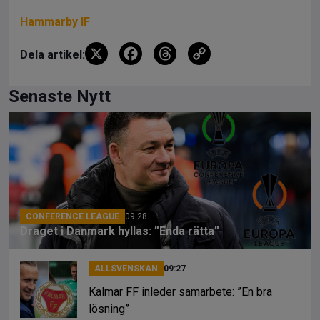
Hammarby IF
X
F
T
C
Dela artikel:
a
hr
o
ce
e
py
Senaste Nytt
b
a
Li
o
d
n
o
s
k
k
CONFERENCE LEAGUE
09:28
Draget i Danmark hyllas: ”Enda rätta”
ALLSVENSKAN
09:27
Kalmar FF inleder samarbete: ”En bra
lösning”