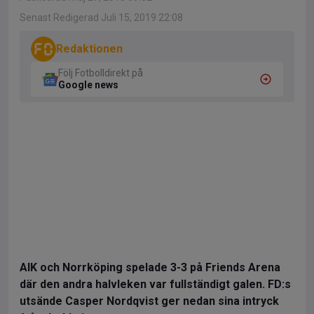
Senast Redigerad Juli 15, 2019 22:08
Redaktionen
Följ Fotbolldirekt på
Google news
AIK och Norrköping spelade 3-3 på Friends Arena
där den andra halvleken var fullständigt galen. FD:s
utsände Casper Nordqvist ger nedan sina intryck