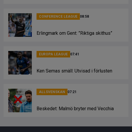
CONFERENCE LEAGUE
08:58
Erlingmark om Gent: ”Riktiga skithus”
EUROPA LEAGUE
07:41
Ken Semas smäll: Utvisad i förlusten
ALLSVENSKAN
07:21
Beskedet: Malmö bryter med Vecchia