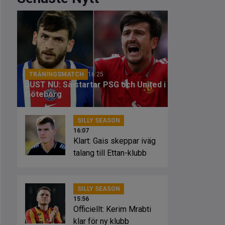
TRÄNINGSMATCH
16:25
JUST NU: Så startar PSG och United i
Göteborg
SILLY SEASON
16:07
Klart: Gais skeppar iväg
talang till Ettan-klubb
SILLY SEASON
15:56
Officiellt: Kerim Mrabti
klar för ny klubb