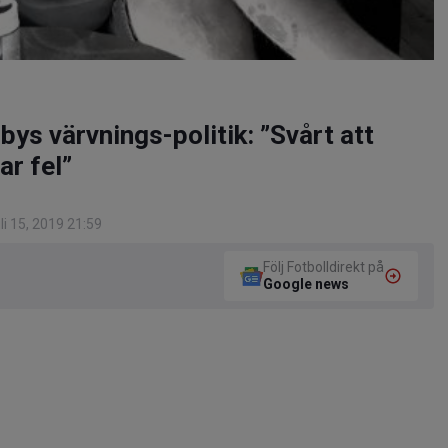
ys värvnings-politik: ”Svårt att
ar fel”
i 15, 2019 21:59
Följ Fotbolldirekt på
Google news