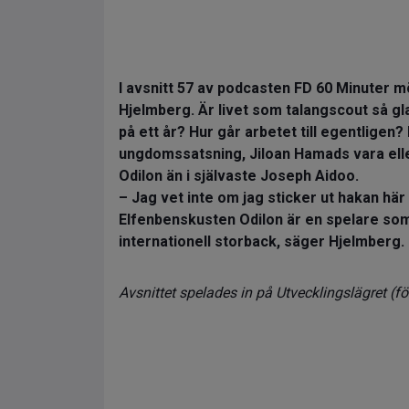
I avsnitt 57 av podcasten FD 60 Minuter
Hjelmberg. Är livet som talangscout så g
på ett år? Hur går arbetet till egentligen
ungdomssatsning, Jiloan Hamads vara eller
Odilon än i självaste Joseph Aidoo.
– Jag vet inte om jag sticker ut hakan här
Elfenbenskusten Odilon är en spelare som h
internationell storback, säger Hjelmberg.
Avsnittet spelades in på Utvecklingslägret (fö