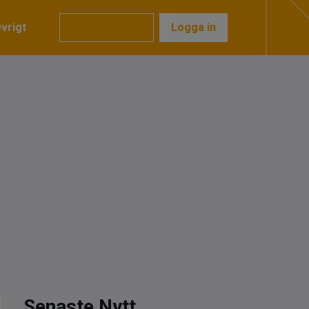
vrigt
Prenumerera
Logga in
Senaste Nytt