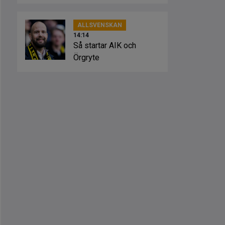
grönvitt”
ALLSVENSKAN
14:14
Så startar AIK och
Örgryte