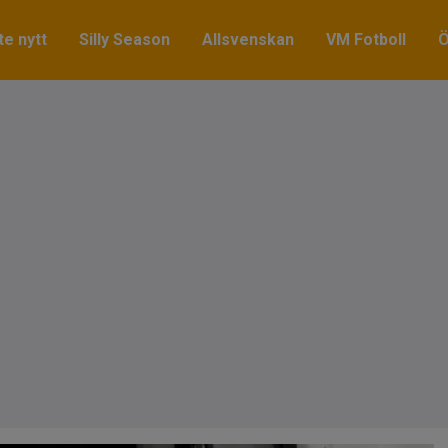
e nytt
Silly Season
Allsvenskan
VM Fotboll
Ö