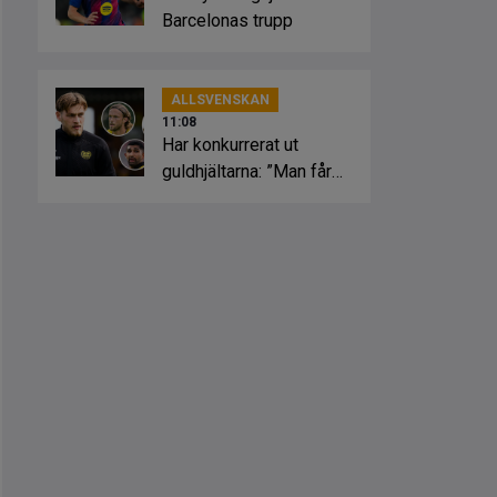
Barcelonas trupp
ALLSVENSKAN
11:08
Har konkurrerat ut
guldhjältarna: ”Man får
kämpa varje dag”