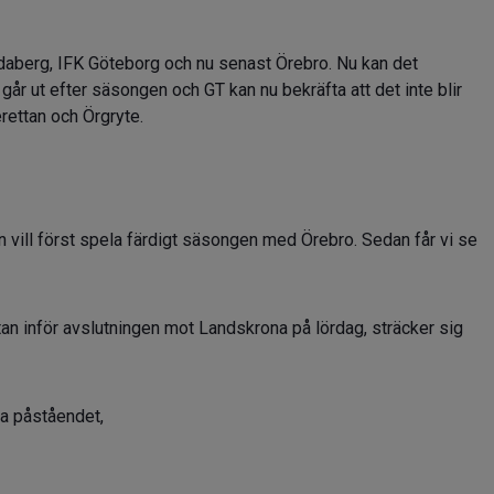
idaberg, IFK Göteborg och nu senast Örebro. Nu kan det
t går ut efter säsongen och GT kan nu bekräfta att det inte blir
perettan och Örgryte.
 vill först spela färdigt säsongen med Örebro. Sedan får vi se
tan inför avslutningen mot Landskrona på lördag, sträcker sig
ta påståendet,