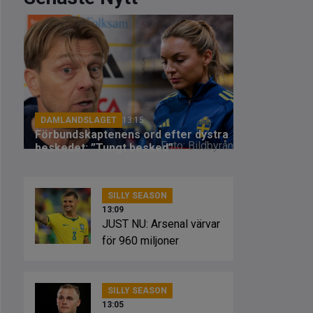
DAMLANDSLAGET
13:15
Förbundskaptenens ord efter dystra
Foto: Bildbyrån
beskedet: ”Tungt besked”
SILLY SEASON
13:09
JUST NU: Arsenal värvar
för 960 miljoner
SILLY SEASON
13:05