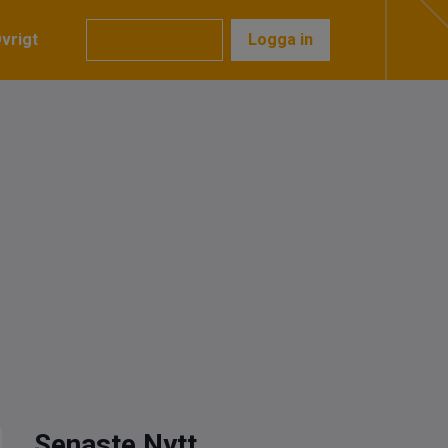
vrigt
Prenumerera
Logga in
Senaste Nytt