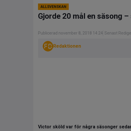
ALLSVENSKAN
Gjorde 20 mål en säsong – 
Publicerad november 8, 2018 14:24
Senast Redige
Redaktionen
Victor sköld var för några säsonger sedan