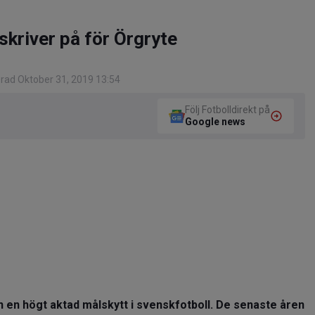
skriver på för Örgryte
rad Oktober 31, 2019 13:54
Följ Fotbolldirekt på
Google news
 en högt aktad målskytt i svenskfotboll. De senaste åren