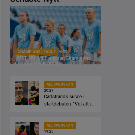
CHAMPIONS LEAGUE
20:55
JUST NU: MFF missar Champions
Foto: Bildbyrån
League – föll i kvalet
ALLSVENSKAN
20:27
Carlstrands succé i
startdebuten: ”Vet att jag
kan”
ALLSVENSKAN
19:25