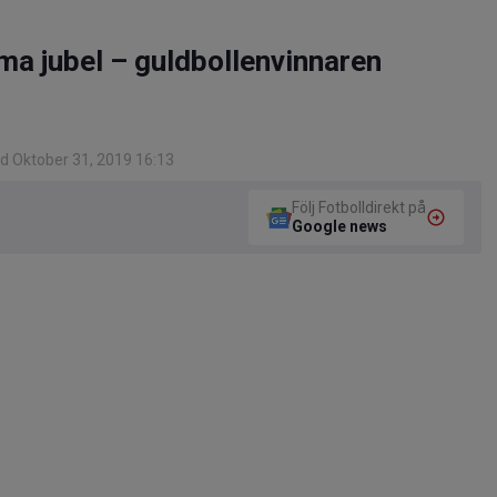
a jubel – guldbollenvinnaren
d Oktober 31, 2019 16:13
Följ Fotbolldirekt på
Google news