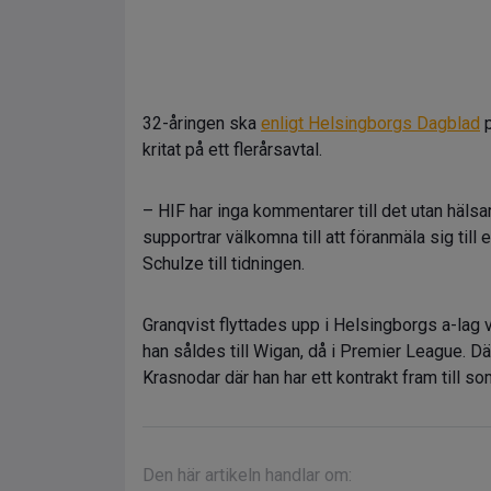
32-åringen ska
enligt Helsingborgs Dagblad
p
kritat på ett flerårsavtal.
– HIF har inga kommentarer till det utan häls
supportrar välkomna till att föranmäla sig til
Schulze till tidningen.
Granqvist flyttades upp i Helsingborgs a-lag v
han såldes till Wigan, då i Premier League. Dä
Krasnodar där han har ett kontrakt fram till s
Den här artikeln handlar om: