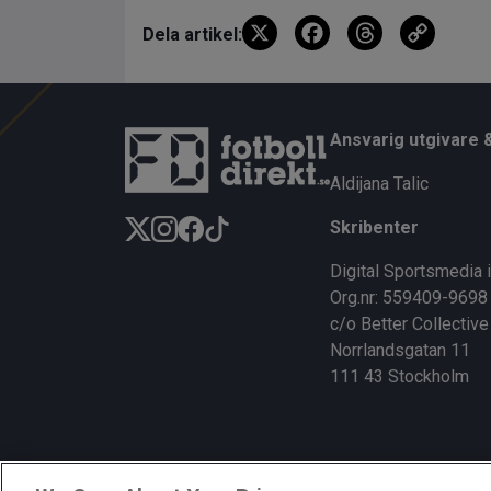
X
F
T
C
Dela artikel:
a
hr
o
ce
e
py
b
a
Li
Ansvarig utgivare 
o
d
n
Aldijana Talic
o
s
k
Skribenter
k
Digital Sportsmedia 
Org.nr: 559409-9698
c/o Better Collective
Norrlandsgatan 11
111 43 Stockholm