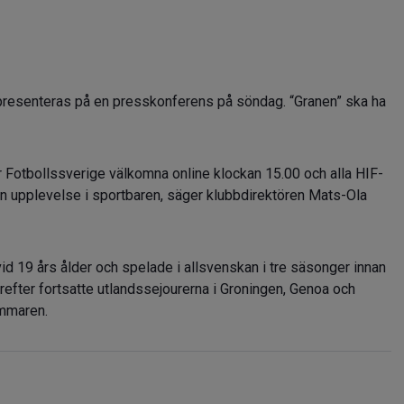
resenteras på en presskonferens på söndag. “Granen” ska ha
ar Fotbollssverige välkomna online klockan 15.00 och alla HIF-
l en upplevelse i sportbaren, säger klubbdirektören Mats-Ola
id 19 års ålder och spelade i allsvenskan i tre säsonger innan
refter fortsatte utlandssejourerna i Groningen, Genoa och
ommaren.