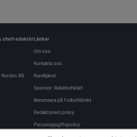
& chefredaktör
Länkar
Om oss
Kontakta oss
i Norden AB
Kundtjänst
Sponsor: Rekatochklart
Annonsera på Fotbolldirekt
Redaktionell policy
Personuppgiftspolicy
Cookiepolicy