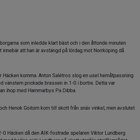
eborgarna som inledde klart bäst och i den åttonde minuten
et innebär att han är avstängd på lördag mot Norrköping då
för Häcken komma. Anton Salétros slog en usel hemåtpassning
 vänstern prickade brassen in 1-0 i bortre. Detta var
ligan ihop med Hammarbys Pa Dibba.
 och Henok Goitom kom till skott från snäv vinkel, men avslutet
 2-0 Häcken då den AIK-fostrade spelaren Viktor Lundberg