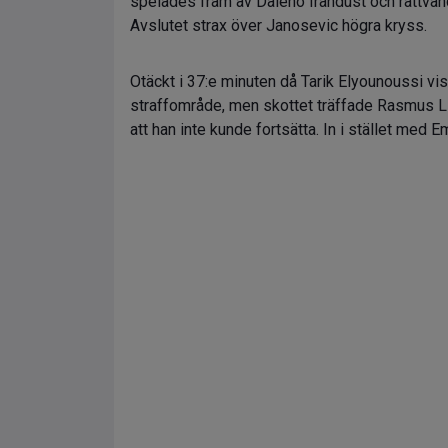
spelades fram av Daleho Irandust och rättvän
Avslutet strax över Janosevic högra kryss.
Otäckt i 37:e minuten då Tarik Elyounoussi vis
straffområde, men skottet träffade Rasmus Li
att han inte kunde fortsätta. In i stället med 