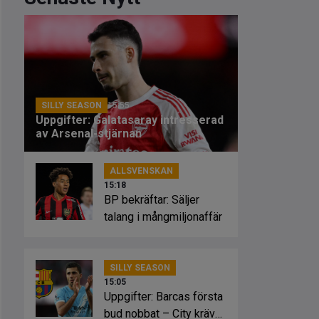
SILLY SEASON
15:55
Uppgifter: Galatasaray intresserad
av Arsenal-stjärnan
ALLSVENSKAN
15:18
BP bekräftar: Säljer
talang i mångmiljonaffär
SILLY SEASON
15:05
Uppgifter: Barcas första
bud nobbat – City kräver