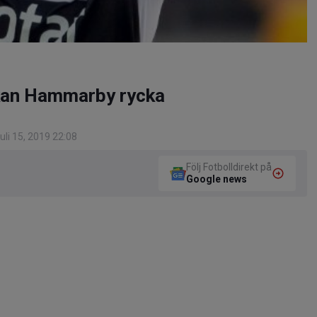
 kan Hammarby rycka
li 15, 2019 22:08
Följ Fotbolldirekt på
Google news