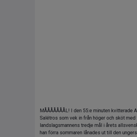
MÅÅÅÅÅÅÅL! I den 55:e minuten kvitterade AIK e
Salétros som vek in från höger och sköt med vä
landslagsmannens tredje mål i årets allsvens
han förra sommaren lånades ut till den ungers