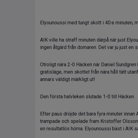
Elyounoussi med tungt skott i 40:e minuten, m
AIK ville ha straff minuten därpå när just El
ingen åtgärd från domaren. Det var ju just e
Otroligt nära 2-0 Häcken när Daniel Sundgren
gratisläge, men skottet från nära håll tätt ut
annars väldigt märkligt ut!
Den första halvleken slutade 1-0 till Häcken.
Efter paus dröjde det bara fyra minuter innan A
trampade och spelade fram Kristoffer Olsson
en resultatlös hörna. Elyounoussi bäst i AIK så