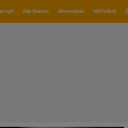
e nytt
Silly Season
Allsvenskan
VM Fotboll
Ö