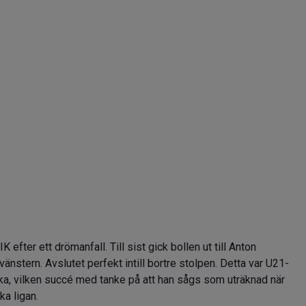
fter ett drömanfall. Till sist gick bollen ut till Anton
nstern. Avslutet perfekt intill bortre stolpen. Detta var U21-
ka, vilken succé med tanke på att han sågs som uträknad när
ka ligan.