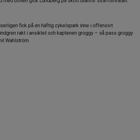
d med bollen gick Lundberg på skott utanför straffområdet.
serligen fick på en häftig cykelspark inne i offensivt
ndgren rakt i ansiktet och kaptenen groggy – så pass groggy
Emil Wahlström.