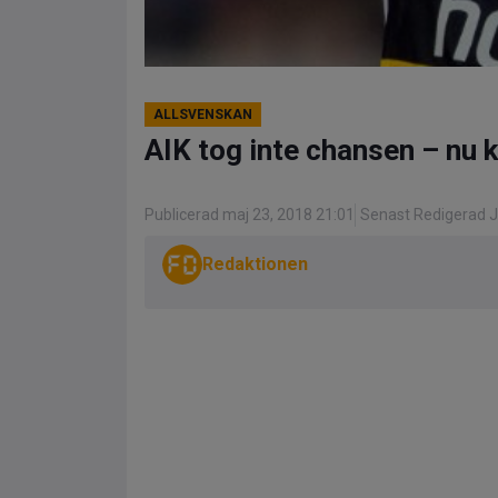
ALLSVENSKAN
AIK tog inte chansen – nu
Publicerad maj 23, 2018 21:01
Senast Redigerad Ju
Redaktionen