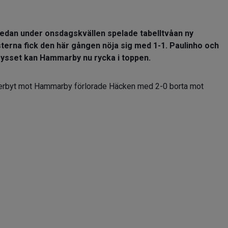
dan under onsdagskvällen spelade tabelltvåan ny
erna fick den här gången nöja sig med 1-1. Paulinho och
rysset kan Hammarby nu rycka i toppen.
derbyt mot Hammarby förlorade Häcken med 2-0 borta mot