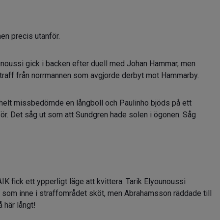
en precis utanför.
younoussi gick i backen efter duell med Johan Hammar, men
n straff från norrmannen som avgjorde derbyt mot Hammarby.
 helt missbedömde en långboll och Paulinho bjöds på ett
anför. Det såg ut som att Sundgren hade solen i ögonen. Såg
IK fick ett ypperligt läge att kvittera. Tarik Elyounoussi
 som inne i straffområdet sköt, men Abrahamsson räddade till
 här långt!