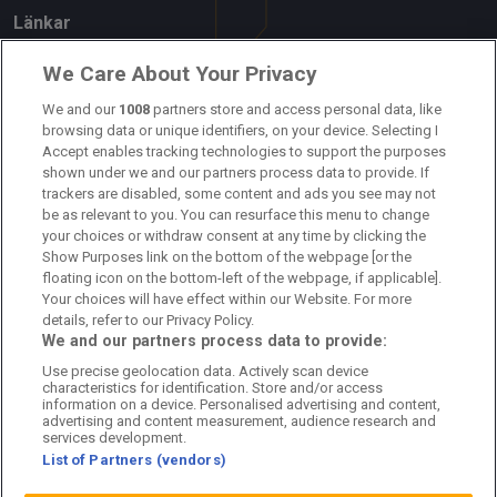
Länkar
Om oss
We Care About Your Privacy
Kontakta oss
We and our
1008
partners store and access personal data, like
browsing data or unique identifiers, on your device. Selecting I
Accept enables tracking technologies to support the purposes
Kundtjänst
shown under we and our partners process data to provide. If
trackers are disabled, some content and ads you see may not
Sponsor: Rekatochklart
be as relevant to you. You can resurface this menu to change
your choices or withdraw consent at any time by clicking the
Annonsera på Fotbolldirekt
Show Purposes link on the bottom of the webpage [or the
floating icon on the bottom-left of the webpage, if applicable].
Redaktionell policy
Your choices will have effect within our Website. For more
details, refer to our Privacy Policy.
Personuppgiftspolicy
We and our partners process data to provide:
Use precise geolocation data. Actively scan device
Cookiepolicy
characteristics for identification. Store and/or access
information on a device. Personalised advertising and content,
Arkiv
advertising and content measurement, audience research and
services development.
List of Partners (vendors)