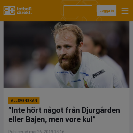
Hoppa
till
Prenumerera
Logga in
innehåll
ALLSVENSKAN
”Inte hört något från Djurgården
eller Bajen, men vore kul”
Publicerad maj 26, 2019 18:16