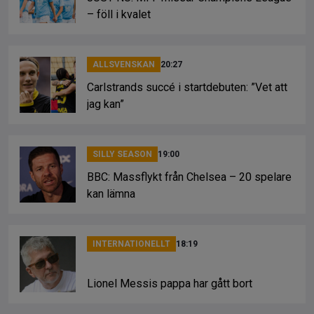
– föll i kvalet
ALLSVENSKAN
20:27
Carlstrands succé i startdebuten: ”Vet att
jag kan”
SILLY SEASON
19:00
BBC: Massflykt från Chelsea – 20 spelare
kan lämna
INTERNATIONELLT
18:19
Lionel Messis pappa har gått bort