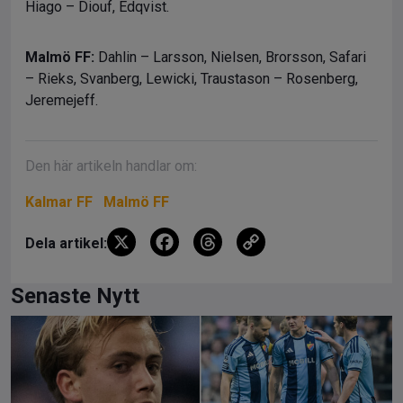
Hiago – Diouf, Edqvist.
Malmö FF:
Dahlin – Larsson, Nielsen, Brorsson, Safari
– Rieks, Svanberg, Lewicki, Traustason – Rosenberg,
Jeremejeff.
Den här artikeln handlar om:
Kalmar FF
Malmö FF
X
F
T
C
Dela artikel:
a
hr
o
ce
e
py
Senaste Nytt
b
a
Li
o
d
n
o
s
k