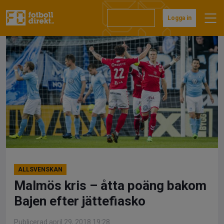
Hoppa
till
Prenumerera
Logga in
innehåll
ALLSVENSKAN
Malmös kris – åtta poäng bakom
Bajen efter jättefiasko
Publicerad april 29, 2018 19:28