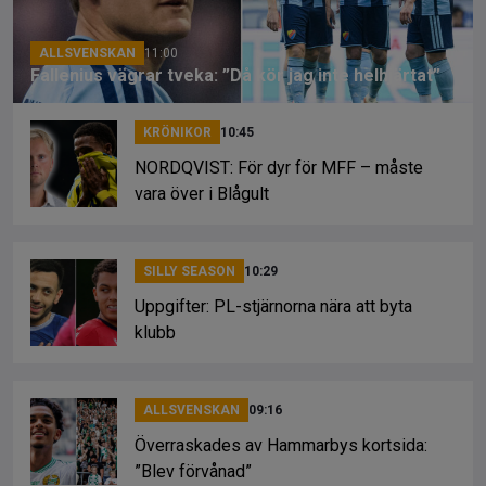
k
ALLSVENSKAN
11:00
Fallenius vägrar tveka: ”Då kör jag inte helhjärtat”
KRÖNIKOR
10:45
NORDQVIST: För dyr för MFF – måste
vara över i Blågult
SILLY SEASON
10:29
Uppgifter: PL-stjärnorna nära att byta
klubb
ALLSVENSKAN
09:16
Överraskades av Hammarbys kortsida:
”Blev förvånad”