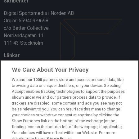
Skribenter
Digital Sportsmedia i Norden AB
Org.nr: 559409-9698
c/o Better Collective
Norrlandsgatan 11
111 43 Stockholm
Länkar
Om oss
We Care About Your Privacy
Kontakta oss
We and our
1008
partners store and access personal data, like
browsing data or unique identifiers, on your device. Selecting I
Accept enables tracking technologies to support the purposes
Kundtjänst
shown under we and our partners process data to provide. If
trackers are disabled, some content and ads you see may not
Sponsor: Rekatochklart
be as relevant to you. You can resurface this menu to change
your choices or withdraw consent at any time by clicking the
Annonsera på Fotbolldirekt
Show Purposes link on the bottom of the webpage [or the
floating icon on the bottom-left of the webpage, if applicable].
Redaktionell policy
Your choices will have effect within our Website. For more
details, refer to our Privacy Policy.