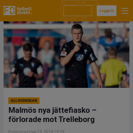
Hoppa
till
Prenumerera
Logga in
innehåll
ALLSVENSKAN
Malmös nya jättefiasko –
förlorade mot Trelleborg
Publicerad maj 13, 2018 19:29