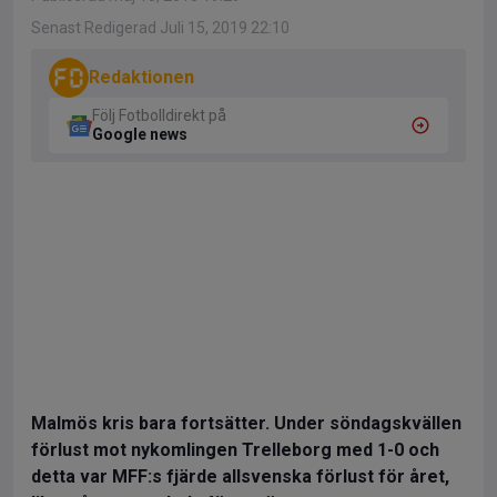
Senast Redigerad Juli 15, 2019 22:10
Redaktionen
Följ Fotbolldirekt på
Google news
Malmös kris bara fortsätter. Under söndagskvällen
förlust mot nykomlingen Trelleborg med 1-0 och
detta var MFF:s fjärde allsvenska förlust för året,