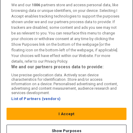
Kontakta oss
We and our
1006
partners store and access personal data, like
browsing data or unique identifiers, on your device. Selecting I
Accept enables tracking technologies to support the purposes
Kundtjänst
shown under we and our partners process data to provide. If
trackers are disabled, some content and ads you see may not
Sponsor: Rekatochklart
be as relevant to you. You can resurface this menu to change
your choices or withdraw consent at any time by clicking the
Annonsera på Fotbolldirekt
Show Purposes link on the bottom of the webpage [or the
floating icon on the bottom-left of the webpage, if applicable].
Redaktionell policy
Your choices will have effect within our Website. For more
details, refer to our Privacy Policy.
Personuppgiftspolicy
We and our partners process data to provide:
Use precise geolocation data. Actively scan device
Cookiepolicy
characteristics for identification. Store and/or access
information on a device. Personalised advertising and content,
Arkiv
advertising and content measurement, audience research and
services development.
List of Partners (vendors)
I Accept
Show Purposes