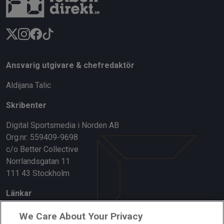
Ansvarig utgivare & chefredaktör
Aldijana Talic
Skribenter
Digital Sportsmedia i Norden AB
Org.nr: 559409-9698
c/o Better Collective
Norrlandsgatan 11
111 43 Stockholm
Länkar
Om oss
We Care About Your Privacy