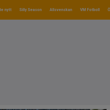
e nytt
Silly Season
Allsvenskan
VM Fotboll
Ö