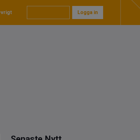
vrigt
Prenumerera
Logga in
Senaste Nytt