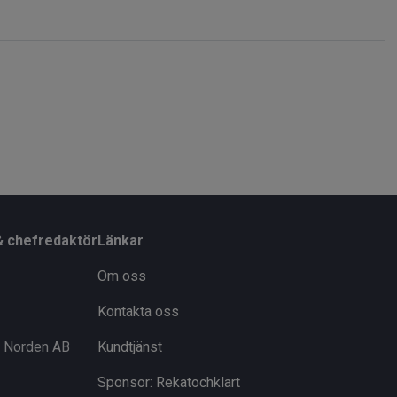
& chefredaktör
Länkar
Om oss
Kontakta oss
i Norden AB
Kundtjänst
Sponsor: Rekatochklart