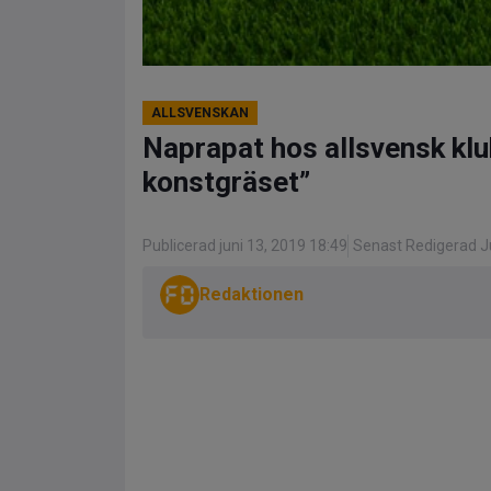
ALLSVENSKAN
Naprapat hos allsvensk klu
konstgräset”
Publicerad juni 13, 2019 18:49
Senast Redigerad Ju
Redaktionen