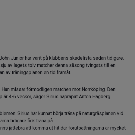
hn Junior har varit på klubbens skadelista sedan tidigare.
ju av lagets tolv matcher denna säsong tvingats till en
n av träningsplanen en tid framåt.
 det. Han missar förmodligen matchen mot Norrköping. Den
pp är 4-6 veckor, säger Sirius naprapat Anton Hagberg.
emen. Sirius har kunnat börja träna på naturgräsplanen vid
rna tidigare fick träna på.
änns jättebra att komma ut hit där förutsättningarna är mycket