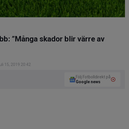
bb: ”Många skador blir värre av
li 15, 2019 20:42
Följ Fotbolldirekt på
Google news