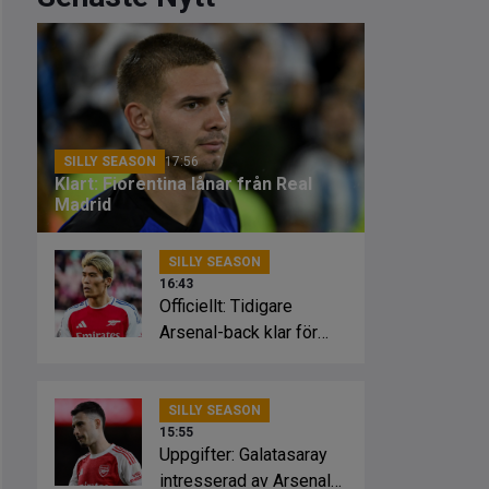
SILLY SEASON
17:56
Klart: Fiorentina lånar från Real
Madrid
SILLY SEASON
16:43
Officiellt: Tidigare
Arsenal-back klar för
Crystal Palace
SILLY SEASON
15:55
Uppgifter: Galatasaray
intresserad av Arsenal-