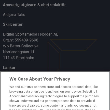
Ansvarig utgivare & chefredaktör
Aldijana Talic
Skribenter
Digital Sportsmedia i Norden AB
Org.nr: 559409-9698
c/o Better Collective
Norrlandsgatan 11
111 43 Stockholm
Länkar
Om oss
We Care About Your Privacy
Kontakta oss
We and our
1008
partners store and access personal data, like
browsing data or unique identifiers, on your device. Selecting I
Accept enables tracking technologies to support the purposes
Kundtjänst
shown under we and our partners process data to provide. If
trackers are disabled, some content and ads you see may not
Sponsor: Rekatochklart