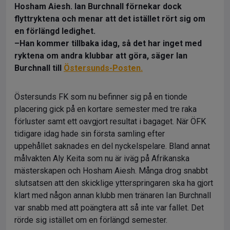
Hosham Aiesh. Ian Burchnall förnekar dock
flyttryktena och menar att det istället rört sig om
en förlängd ledighet.
–Han kommer tillbaka idag, så det har inget med
ryktena om andra klubbar att göra, säger Ian
Burchnall till
Östersunds-Posten.
Östersunds FK som nu befinner sig på en tionde
placering gick på en kortare semester med tre raka
förluster samt ett oavgjort resultat i bagaget. När ÖFK
tidigare idag hade sin första samling efter
uppehållet
saknades en del nyckelspelare. Bland annat
målvakten Aly Keita som nu är iväg på Afrikanska
mästerskapen och Hosham Aiesh. Många drog snabbt
slutsatsen att den skicklige ytterspringaren ska ha gjort
klart med någon annan klubb men tränaren Ian Burchnall
var snabb med att poängtera att så inte var fallet. Det
rörde sig istället om en förlängd semester.