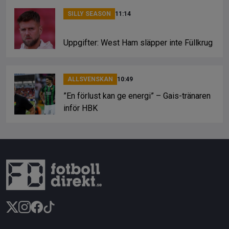
SILLY SEASON
11:14
Uppgifter: West Ham släpper inte Füllkrug
ALLSVENSKAN
10:49
”En förlust kan ge energi” – Gais-tränaren
inför HBK