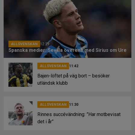
b
a
Li
o
d
n
o
s
k
k
ALLSVENSKAN
12:29
Spanska medier: Sevilla överens med Sirius om Ure
ALLSVENSKAN
11:42
Bajen-löftet på väg bort – besöker
utländsk klubb
ALLSVENSKAN
11:30
Rinnes succévändning: ”Har motbevisat
det i år”