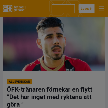
Hoppa
till
Prenumerera
Logga in
innehåll
ALLSVENSKAN
ÖFK-tränaren förnekar en flytt
”Det har inget med ryktena att
göra ”