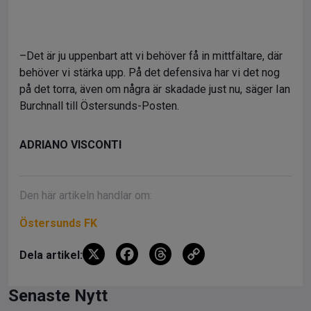
–Det är ju uppenbart att vi behöver få in mittfältare, där
behöver vi stärka upp. På det defensiva har vi det nog
på det torra, även om några är skadade just nu, säger Ian
Burchnall till Östersunds-Posten.
ADRIANO VISCONTI
Den här artikeln handlar om:
Östersunds FK
X
F
T
C
Dela artikel:
a
hr
o
ce
e
py
Senaste Nytt