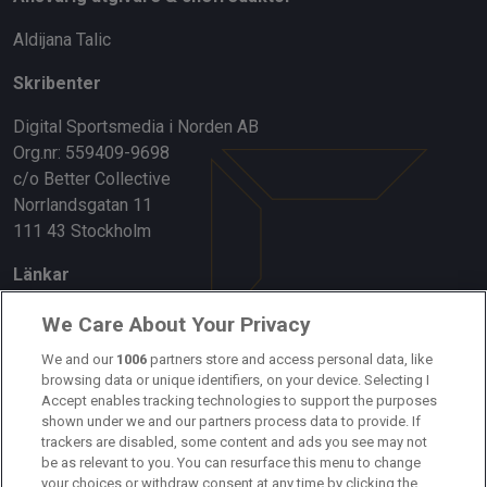
Aldijana Talic
Skribenter
Digital Sportsmedia i Norden AB
Org.nr: 559409-9698
c/o Better Collective
Norrlandsgatan 11
111 43 Stockholm
Länkar
Om oss
We Care About Your Privacy
Kontakta oss
We and our
1006
partners store and access personal data, like
browsing data or unique identifiers, on your device. Selecting I
Accept enables tracking technologies to support the purposes
Kundtjänst
shown under we and our partners process data to provide. If
trackers are disabled, some content and ads you see may not
Sponsor: Rekatochklart
be as relevant to you. You can resurface this menu to change
your choices or withdraw consent at any time by clicking the