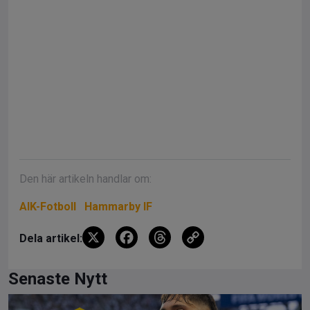
Den här artikeln handlar om:
AIK-Fotboll
Hammarby IF
X
F
T
C
Dela artikel:
a
hr
o
ce
e
py
Senaste Nytt
b
a
Li