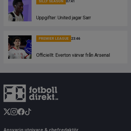
SILLY SEASON
07:41
Uppgifter: United jagar Sarr
PREMIER LEAGUE
23:46
Officiellt: Everton värvar från Arsenal
Ansvarig utgivare & chefredaktör