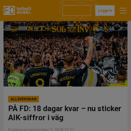
Hoppa
till
Prenumerera
Logga in
innehåll
ALLSVENSKAN
PÅ FD: 18 dagar kvar – nu sticker
AIK-siffror i väg
Publicerad september 5, 2018 15:11