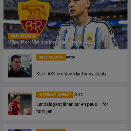
o
d
n
o
s
k
k
SILLY SEASON
09:33
Uppgifter: VM-spelare nära Roma
SILLY SEASON
09:26
Klart: AIK-profilen klar för ny klubb
INTERNATIONELLT
08:52
Landslagsstjärnan tar en paus – för
familjen