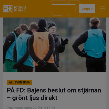
Hoppa
till
Prenumerera
Logga in
innehåll
ALLSVENSKAN
PÅ FD: Bajens beslut om stjärnan
– grönt ljus direkt
Publicerad mars 22, 2018 16:23