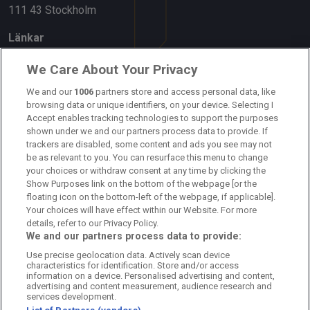
111 43 Stockholm
Länkar
Om oss
We Care About Your Privacy
Kontakta oss
We and our
1006
partners store and access personal data, like
browsing data or unique identifiers, on your device. Selecting I
Accept enables tracking technologies to support the purposes
Kundtjänst
shown under we and our partners process data to provide. If
trackers are disabled, some content and ads you see may not
Sponsor: Rekatochklart
be as relevant to you. You can resurface this menu to change
your choices or withdraw consent at any time by clicking the
Annonsera på Fotbolldirekt
Show Purposes link on the bottom of the webpage [or the
floating icon on the bottom-left of the webpage, if applicable].
Redaktionell policy
Your choices will have effect within our Website. For more
details, refer to our Privacy Policy.
Personuppgiftspolicy
We and our partners process data to provide:
Use precise geolocation data. Actively scan device
Cookiepolicy
characteristics for identification. Store and/or access
information on a device. Personalised advertising and content,
Arkiv
advertising and content measurement, audience research and
services development.