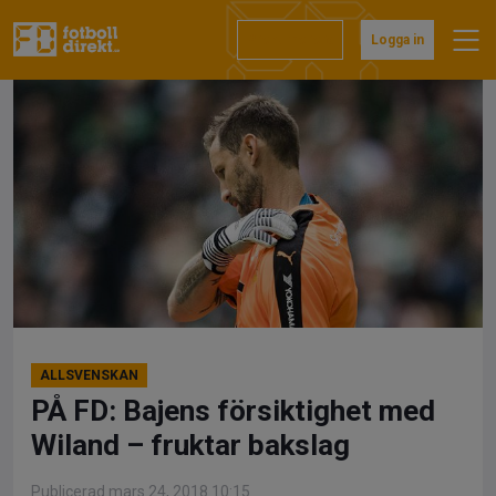
Hoppa
till
Prenumerera
Logga in
innehåll
ALLSVENSKAN
PÅ FD: Bajens försiktighet med
Wiland – fruktar bakslag
Publicerad mars 24, 2018 10:15