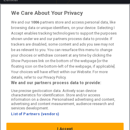
Om oss
We Care About Your Privacy
Kontakta oss
We and our
1006
partners store and access personal data, like
browsing data or unique identifiers, on your device. Selecting I
Accept enables tracking technologies to support the purposes
Kundtjänst
shown under we and our partners process data to provide. If
trackers are disabled, some content and ads you see may not
Sponsor: Rekatochklart
be as relevant to you. You can resurface this menu to change
your choices or withdraw consent at any time by clicking the
Annonsera på Fotbolldirekt
Show Purposes link on the bottom of the webpage [or the
floating icon on the bottom-left of the webpage, if applicable].
Redaktionell policy
Your choices will have effect within our Website. For more
details, refer to our Privacy Policy.
Personuppgiftspolicy
We and our partners process data to provide:
Use precise geolocation data. Actively scan device
Cookiepolicy
characteristics for identification. Store and/or access
information on a device. Personalised advertising and content,
Arkiv
advertising and content measurement, audience research and
services development.
List of Partners (vendors)
I Accept