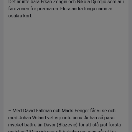
Det är inte bara Erkan Zengin och Nikola Djurdjic som är i
farozonen för premiären. Flera andra tunga namn är
osäkra kort.
– Med David Fällman och Mads Fenger får vi se och
med Johan Wiland vet vi ju inte ännu. Är han så pass
mycket bättre än Davor (Blazevic) för att stå just första
matchen? Man riskerar ett bakslag om man går ut för