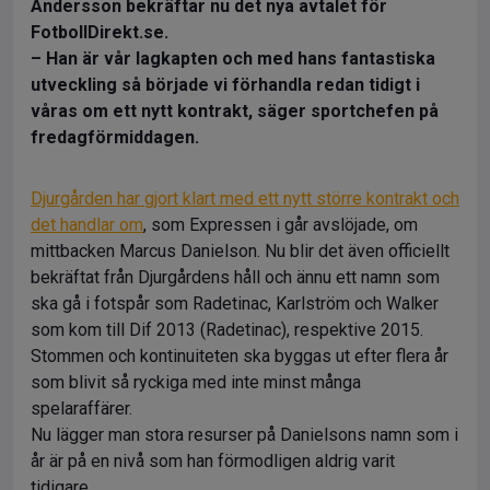
Andersson bekräftar nu det nya avtalet för
FotbollDirekt.se.
– Han är vår lagkapten och med hans fantastiska
utveckling så började vi förhandla redan tidigt i
våras om ett nytt kontrakt, säger sportchefen på
fredagförmiddagen.
Djurgården har gjort klart med ett nytt större kontrakt och
det handlar om
, som Expressen i går avslöjade, om
mittbacken Marcus Danielson. Nu blir det även officiellt
bekräftat från Djurgårdens håll och ännu ett namn som
ska gå i fotspår som Radetinac, Karlström och Walker
som kom till Dif 2013 (Radetinac), respektive 2015.
Stommen och kontinuiteten ska byggas ut efter flera år
som blivit så ryckiga med inte minst många
spelaraffärer.
Nu lägger man stora resurser på Danielsons namn som i
år är på en nivå som han förmodligen aldrig varit
tidigare.