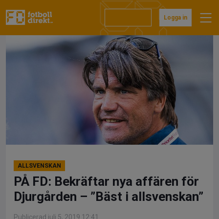
Hoppa
till
Prenumerera
Logga in
innehåll
ALLSVENSKAN
PÅ FD: Bekräftar nya affären för
Djurgården – ”Bäst i allsvenskan”
Publicerad juli 5, 2019 12:41