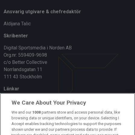
Ansvarig utgivare & chefredaktör
Aldijana Talic
Skribenter
Digital Sportsmedia i Norden AB
Org.nr: 559409-9698
c/o Better Collective
Norrlandsgatan 11
111 43 Stockholm
Länkar
Om oss
We Care About Your Privacy
Kontakta oss
We and our
1008
partners store and access personal data, like
browsing data or unique identifiers, on your device. Selecting I
Accept enables tracking technologies to support the purposes
Kundtjänst
shown under we and our partners process data to provide. If