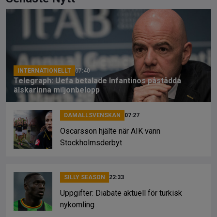
ce
e
py
b
a
Li
o
d
n
o
s
k
k
INTERNATIONELLT
07:40
Telegraph: Uefa betalade Infantinos påstådda
älskarinna miljonbelopp
DAMALLSVENSKAN
07:27
Oscarsson hjälte när AIK vann
Stockholmsderbyt
SILLY SEASON
22:33
Uppgifter: Diabate aktuell för turkisk
nykomling