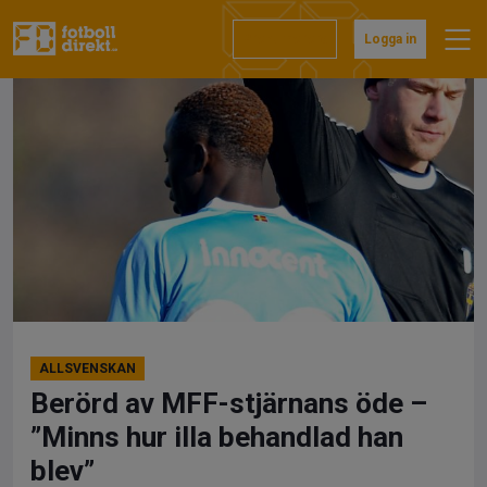
Hoppa
till
Prenumerera
Logga in
innehåll
ALLSVENSKAN
Berörd av MFF-stjärnans öde –
”Minns hur illa behandlad han
blev”