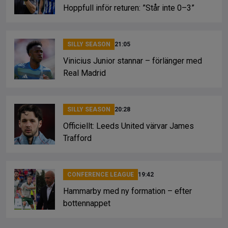
Hoppfull inför returen: ”Står inte 0–3”
SILLY SEASON
21:05
Vinicius Junior stannar – förlänger med
Real Madrid
SILLY SEASON
20:28
Officiellt: Leeds United värvar James
Trafford
CONFERENCE LEAGUE
19:42
Hammarby med ny formation – efter
bottennappet