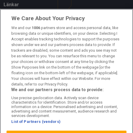
Länkar
Om oss
We Care About Your Privacy
Kontakta oss
We and our
1006
partners store and access personal data, like
browsing data or unique identifiers, on your device. Selecting I
Accept enables tracking technologies to support the purposes
Kundtjänst
shown under we and our partners process data to provide. If
trackers are disabled, some content and ads you see may not
Sponsor: Rekatochklart
be as relevant to you. You can resurface this menu to change
your choices or withdraw consent at any time by clicking the
Annonsera på Fotbolldirekt
Show Purposes link on the bottom of the webpage [or the
floating icon on the bottom-left of the webpage, if applicable].
Redaktionell policy
Your choices will have effect within our Website. For more
details, refer to our Privacy Policy.
Personuppgiftspolicy
We and our partners process data to provide:
Use precise geolocation data. Actively scan device
Cookiepolicy
characteristics for identification. Store and/or access
information on a device. Personalised advertising and content,
Arkiv
advertising and content measurement, audience research and
services development.
List of Partners (vendors)