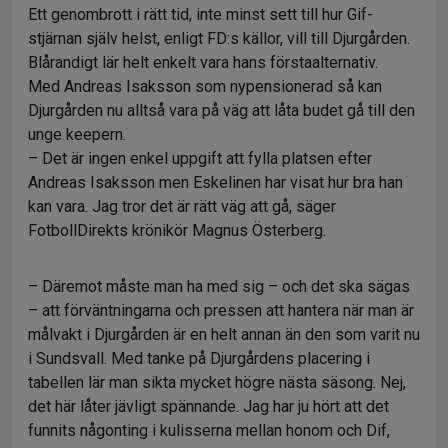
Ett genombrott i rätt tid, inte minst sett till hur Gif-
stjärnan själv helst, enligt FD:s källor, vill till Djurgården.
Blårandigt lär helt enkelt vara hans förstaalternativ.
Med Andreas Isaksson som nypensionerad så kan
Djurgården nu alltså vara på väg att låta budet gå till den
unge keepern.
– Det är ingen enkel uppgift att fylla platsen efter
Andreas Isaksson men Eskelinen har visat hur bra han
kan vara. Jag tror det är rätt väg att gå, säger
FotbollDirekts krönikör Magnus Österberg.
– Däremot måste man ha med sig – och det ska sägas
– att förväntningarna och pressen att hantera när man är
målvakt i Djurgården är en helt annan än den som varit nu
i Sundsvall. Med tanke på Djurgårdens placering i
tabellen lär man sikta mycket högre nästa säsong. Nej,
det här låter jävligt spännande. Jag har ju hört att det
funnits någonting i kulisserna mellan honom och Dif,