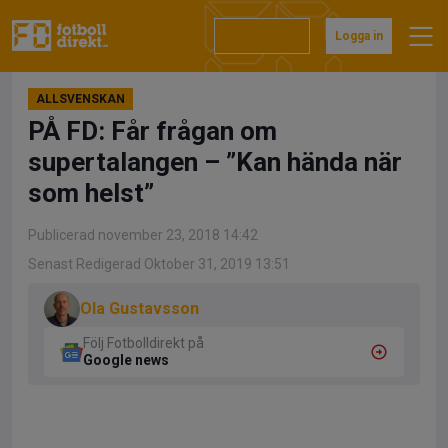
Hoppa
till
Prenumerera
Logga in
innehåll
ALLSVENSKAN
PÅ FD: Får frågan om
supertalangen – ”Kan hända när
som helst”
Publicerad november 23, 2018 14:42
Senast Redigerad Oktober 31, 2019 13:51
Ola Gustavsson
Följ Fotbolldirekt på
Google news