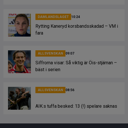
DAMLANDSLAGET
10:24
Rytting Kaneryd korsbandsskadad – VM i
fara
ALLSVENSKAN
09:07
Siffrorna visar: Så viktig är Öis-stjärnan –
bäst i serien
ALLSVENSKAN
08:56
AIK:s tuffa besked: 13 (!) spelare saknas