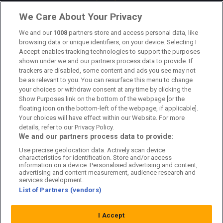
Om oss
We Care About Your Privacy
Kontakta oss
We and our
1008
partners store and access personal data, like
browsing data or unique identifiers, on your device. Selecting I
Accept enables tracking technologies to support the purposes
Kundtjänst
shown under we and our partners process data to provide. If
trackers are disabled, some content and ads you see may not
Sponsor: Rekatochklart
be as relevant to you. You can resurface this menu to change
your choices or withdraw consent at any time by clicking the
Annonsera på Fotbolldirekt
Show Purposes link on the bottom of the webpage [or the
floating icon on the bottom-left of the webpage, if applicable].
Redaktionell policy
Your choices will have effect within our Website. For more
details, refer to our Privacy Policy.
Personuppgiftspolicy
We and our partners process data to provide:
Use precise geolocation data. Actively scan device
Cookiepolicy
characteristics for identification. Store and/or access
information on a device. Personalised advertising and content,
Arkiv
advertising and content measurement, audience research and
services development.
List of Partners (vendors)
I Accept