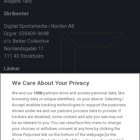
Aldijana Talic
Skribenter
Digital Sportsmedia i Norden AB
Org.nr: 559409-9698
c/o Better Collective
Norrlandsgatan 11
111 43 Stockholm
Länkar
Om oss
We Care About Your Privacy
Kontakta oss
We and our
1008
partners store and access personal data, like
browsing data or unique identifiers, on your device. Selecting I
Accept enables tracking technologies to support the purposes
Kundtjänst
shown under we and our partners process data to provide. If
trackers are disabled, some content and ads you see may not
Sponsor: Rekatochklart
be as relevant to you. You can resurface this menu to change
your choices or withdraw consent at any time by clicking the
Annonsera på Fotbolldirekt
Show Purposes link on the bottom of the webpage [or the