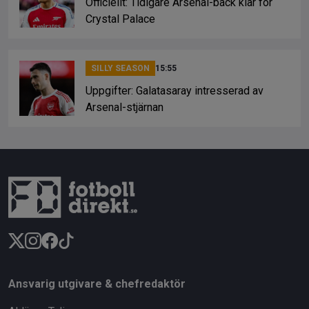
Officiellt: Tidigare Arsenal-back klar för
Crystal Palace
SILLY SEASON
15:55
Uppgifter: Galatasaray intresserad av
Arsenal-stjärnan
Ansvarig utgivare & chefredaktör