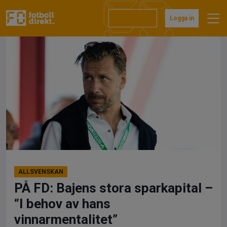
Hoppa
till
Prenumerera
Logga in
innehåll
ALLSVENSKAN
PÅ FD: Bajens stora sparkapital –
“I behov av hans
vinnarmentalitet”