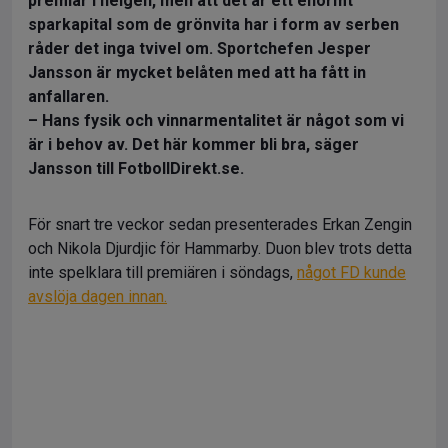
premiär i helgen, men att det är ett enormt
sparkapital som de grönvita har i form av serben
råder det inga tvivel om. Sportchefen Jesper
Jansson är mycket belåten med att ha fått in
anfallaren.
– Hans fysik och vinnarmentalitet är något som vi
är i behov av. Det här kommer bli bra, säger
Jansson till FotbollDirekt.se.
För snart tre veckor sedan presenterades Erkan Zengin
och Nikola Djurdjic för Hammarby. Duon blev trots detta
inte spelklara till premiären i söndags,
något FD kunde
avslöja dagen innan.