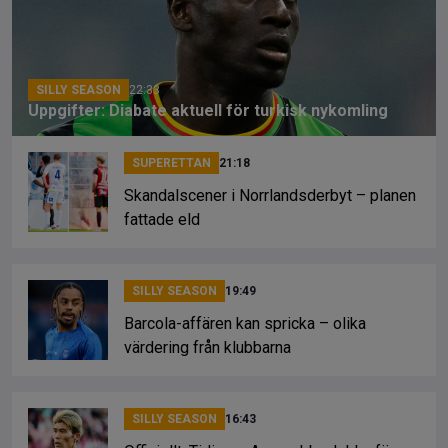
o
s
k
k
SILLY SEASON
22:33
Uppgifter: Diabate aktuell för turkisk nykomling
SUPERETTAN
21:18
Skandalscener i Norrlandsderbyt – planen
fattade eld
SILLY SEASON
19:49
Barcola-affären kan spricka – olika
värdering från klubbarna
SILLY SEASON
16:43