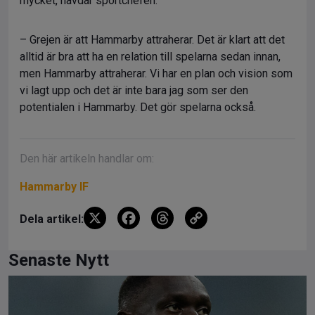
mycket, hävdar sportchefen.
– Grejen är att Hammarby attraherar. Det är klart att det
alltid är bra att ha en relation till spelarna sedan innan,
men Hammarby attraherar. Vi har en plan och vision som
vi lagt upp och det är inte bara jag som ser den
potentialen i Hammarby. Det gör spelarna också.
Den här artikeln handlar om:
Hammarby IF
X
F
T
C
Dela artikel:
a
hr
o
ce
e
py
Senaste Nytt
b
a
Li
o
d
n