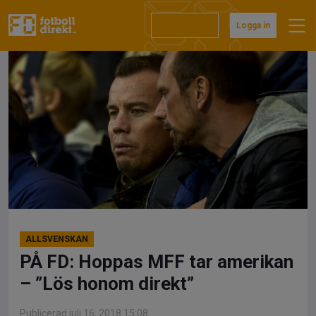
Hoppa
till
Prenumerera
Logga in
innehåll
ALLSVENSKAN
PÅ FD: Hoppas MFF tar amerikan
– ”Lös honom direkt”
Publicerad juli 16, 2018 15:08