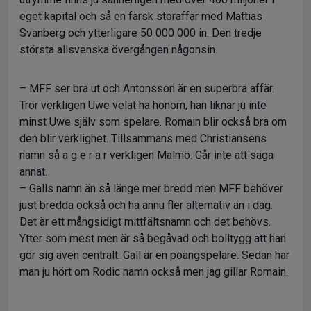
eget kapital och så en färsk storaffär med Mattias
Svanberg och ytterligare 50 000 000 in. Den tredje
största allsvenska övergången någonsin.
– MFF ser bra ut och Antonsson är en superbra affär.
Tror verkligen Uwe velat ha honom, han liknar ju inte
minst Uwe själv som spelare. Romain blir också bra om
den blir verklighet. Tillsammans med Christiansens
namn så a g e r a r verkligen Malmö. Går inte att säga
annat.
– Galls namn än så länge mer bredd men MFF behöver
just bredda också och ha ännu fler alternativ än i dag.
Det är ett mångsidigt mittfältsnamn och det behövs.
Ytter som mest men är så begåvad och bolltygg att han
gör sig även centralt. Gall är en poängspelare. Sedan har
man ju hört om Rodic namn också men jag gillar Romain.