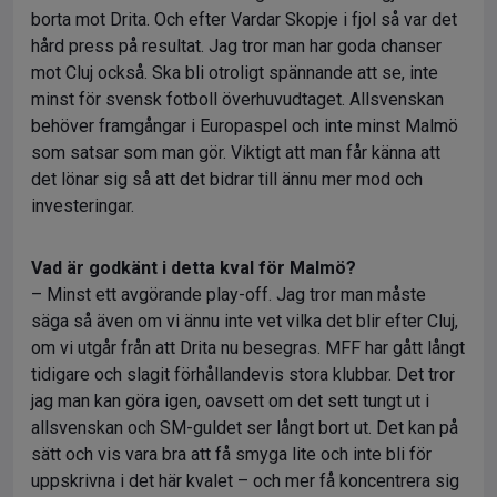
borta mot Drita. Och efter Vardar Skopje i fjol så var det
hård press på resultat. Jag tror man har goda chanser
mot Cluj också. Ska bli otroligt spännande att se, inte
minst för svensk fotboll överhuvudtaget. Allsvenskan
behöver framgångar i Europaspel och inte minst Malmö
som satsar som man gör. Viktigt att man får känna att
det lönar sig så att det bidrar till ännu mer mod och
investeringar.
Vad är godkänt i detta kval för Malmö?
– Minst ett avgörande play-off. Jag tror man måste
säga så även om vi ännu inte vet vilka det blir efter Cluj,
om vi utgår från att Drita nu besegras. MFF har gått långt
tidigare och slagit förhållandevis stora klubbar. Det tror
jag man kan göra igen, oavsett om det sett tungt ut i
allsvenskan och SM-guldet ser långt bort ut. Det kan på
sätt och vis vara bra att få smyga lite och inte bli för
uppskrivna i det här kvalet – och mer få koncentrera sig