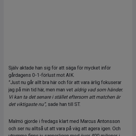
Själv aktade han sig för att säga för mycket inför
gårdagens 0-1-förlust mot AIK.
”Just nu går allt bra här och för att vara ärlig fokuserar
jag på min tid här, men man vet
aldrig vad som händer.
Vi kan ta det senare i stället eftersom att matchen är
det viktigaste nu”
, sade han till ST.
Malmö gjorde i fredags klart med Marcus Antonsson
och ser nu alltså ut att vara på väg att agera igen. Och
utrymme finns ju sannerligen med över 400 miljoner i