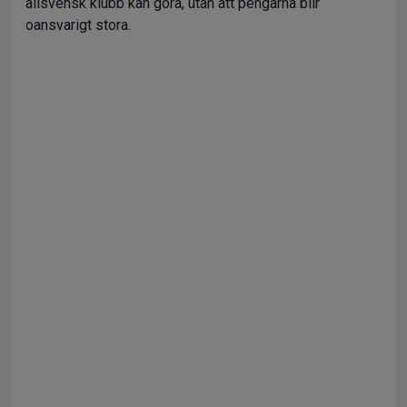
allsvensk klubb kan göra, utan att pengarna blir
oansvarigt stora.