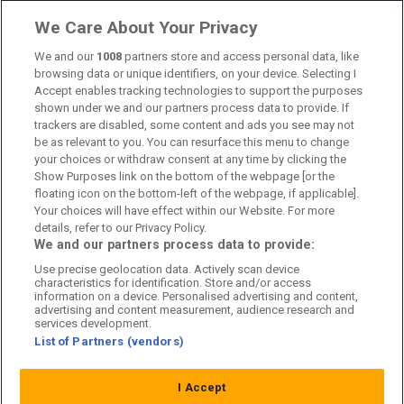
Om oss
We Care About Your Privacy
Kontakta oss
We and our
1008
partners store and access personal data, like
browsing data or unique identifiers, on your device. Selecting I
Accept enables tracking technologies to support the purposes
Kundtjänst
shown under we and our partners process data to provide. If
trackers are disabled, some content and ads you see may not
Sponsor: Rekatochklart
be as relevant to you. You can resurface this menu to change
your choices or withdraw consent at any time by clicking the
Annonsera på Fotbolldirekt
Show Purposes link on the bottom of the webpage [or the
floating icon on the bottom-left of the webpage, if applicable].
Redaktionell policy
Your choices will have effect within our Website. For more
details, refer to our Privacy Policy.
Personuppgiftspolicy
We and our partners process data to provide:
Use precise geolocation data. Actively scan device
Cookiepolicy
characteristics for identification. Store and/or access
information on a device. Personalised advertising and content,
Arkiv
advertising and content measurement, audience research and
services development.
List of Partners (vendors)
I Accept