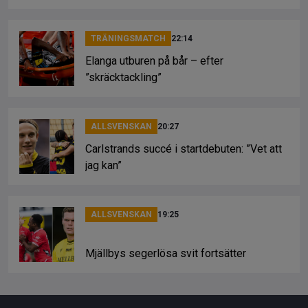
TRÄNINGSMATCH
22:14
Elanga utburen på bår – efter
”skräcktackling”
ALLSVENSKAN
20:27
Carlstrands succé i startdebuten: ”Vet att
jag kan”
ALLSVENSKAN
19:25
Mjällbys segerlösa svit fortsätter