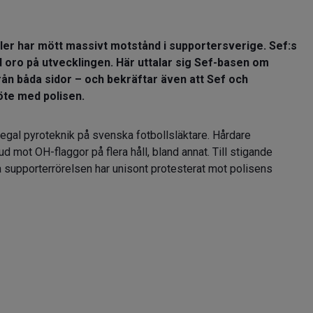
ler har mött massivt motstånd i supportersverige. Sef:s
oro på utvecklingen. Här uttalar sig Sef-basen om
rån båda sidor – och bekräftar även att Sef och
möte med polisen.
t illegal pyroteknik på svenska fotbollsläktare. Hårdare
d mot OH-flaggor på flera håll, bland annat. Till stigande
la supporterrörelsen har unisont protesterat mot polisens