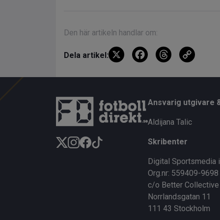
Den här artikeln handlar om:
X
F
T
C
Dela artikel:
a
hr
o
ce
e
py
b
a
Li
Ansvarig utgivare 
o
d
n
Aldijana Talic
o
s
k
Skribenter
k
Digital Sportsmedia 
Org.nr: 559409-9698
c/o Better Collective
Norrlandsgatan 11
111 43 Stockholm