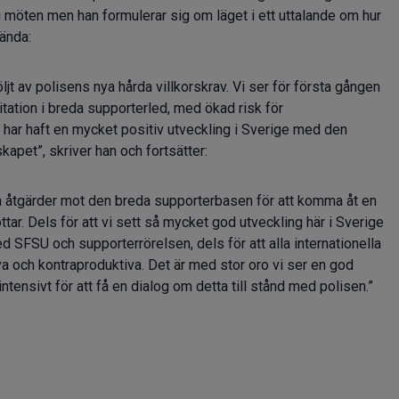
i möten men han formulerar sig om läget i ett uttalande om hur
ända:
ljt av polisens nya hårda villkorskrav. Vi ser för första gången
itation i breda supporterled, med ökad risk för
 har haft en mycket positiv utveckling i Sverige med den
apet”, skriver han och fortsätter:
fa åtgärder mot den breda supporterbasen för att komma åt en
töttar. Dels för att vi sett så mycket god utveckling här i Sverige
SFSU och supporterrörelsen, dels för att alla internationella
va och kontraproduktiva. Det är med stor oro vi ser en god
 intensivt för att få en dialog om detta till stånd med polisen.”