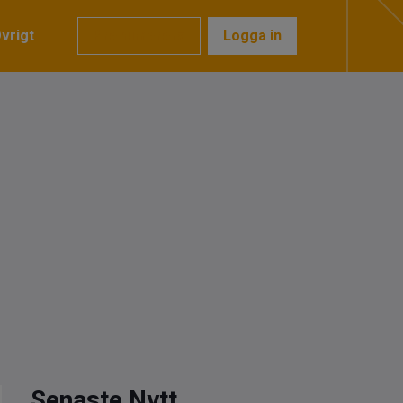
vrigt
Prenumerera
Logga in
Senaste Nytt