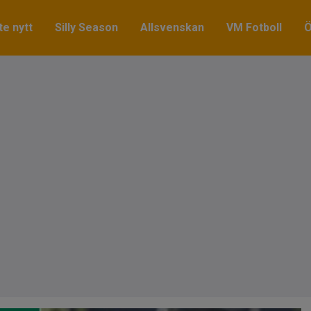
e nytt
Silly Season
Allsvenskan
VM Fotboll
Ö