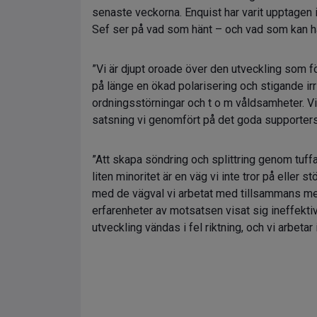
senaste veckorna. Enquist har varit upptagen 
Sef ser på vad som hänt – och vad som kan h
”Vi är djupt oroade över den utveckling som fö
på länge en ökad polarisering och stigande irr
ordningsstörningar och t o m våldsamheter. Vi
satsning vi genomfört på det goda supportersk
”Att skapa söndring och splittring genom tuf
liten minoritet är en väg vi inte tror på eller s
med de vägval vi arbetat med tillsammans med 
erfarenheter av motsatsen visat sig ineffekti
utveckling vändas i fel riktning, och vi arbetar