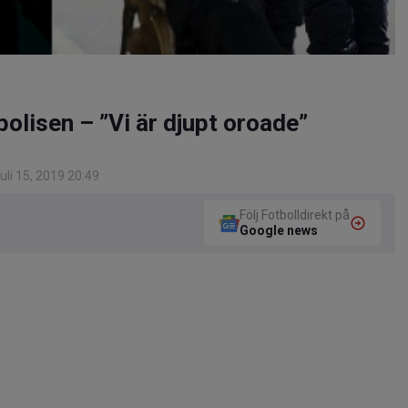
olisen – ”Vi är djupt oroade”
li 15, 2019 20:49
Följ Fotbolldirekt på
Google news