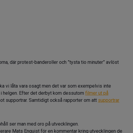
na, där protest-banderoller och ”tysta tio minuter” avlöst
 ska vi låta vara osagt men det var som exempelvis inte
K i helgen. Efter det derbyt kom dessutom
filmer ut på
mot supportrar. Samtidigt också rapporter om att
supportrar
bbhåll ser man med oro på utvecklingen.
eterare Mats Enquist för en kommentar kring utvecklingen de