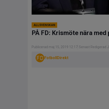
ALLSVENSKAN
PÅ FD: Krismöte nära med p
Publicerad maj 15, 2019 12:17
Senast Redigerad Ju
FotbollDirekt