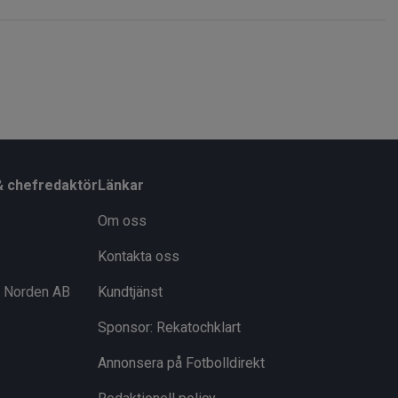
& chefredaktör
Länkar
Om oss
Kontakta oss
i Norden AB
Kundtjänst
Sponsor: Rekatochklart
Annonsera på Fotbolldirekt