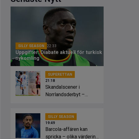
SILLY SEASON
22:33
Uppgifter: Diabate aktuell för turkisk
nykomling
SUPERETTAN
21:18
Skandalscener i
Norrlandsderbyt –
planen fattade eld
SILLY SEASON
19:49
Barcola-affären kan
spricka – olika värdering