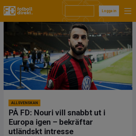
Hoppa
till
Prenumerera
Logga in
innehåll
ALLSVENSKAN
PÅ FD: Nouri vill snabbt ut i
Europa igen – bekräftar
utländskt intresse