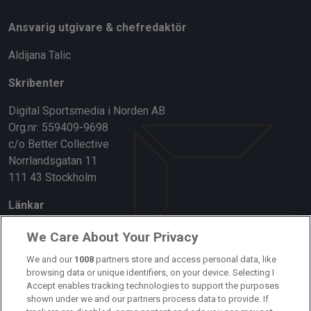
Ansvarig utgivare & chefredaktör
Aldijana Talic
Skribenter
Digital Sportsmedia i Norden AB
Org.nr: 559409-9698
c/o Better Collective
Norrlandsgatan 11
111 43 Stockholm
Länkar
Om oss
We Care About Your Privacy
Kontakta oss
We and our
1008
partners store and access personal data, like
browsing data or unique identifiers, on your device. Selecting I
Accept enables tracking technologies to support the purposes
Kundtjänst
shown under we and our partners process data to provide. If