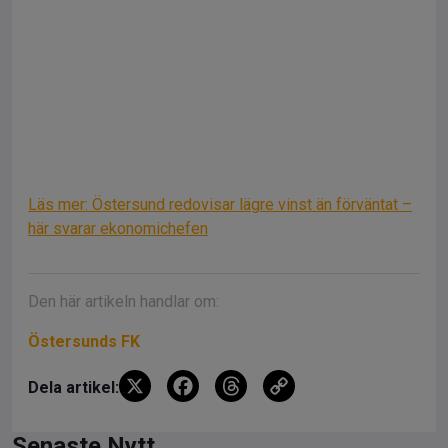
Läs mer: Östersund redovisar lägre vinst än förväntat –
här svarar ekonomichefen
Den här artikeln handlar om:
Östersunds FK
X
F
T
C
Dela artikel:
a
hr
o
Senaste Nytt