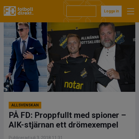
Hoppa
till
Prenumerera
Logga in
innehåll
ALLSVENSKAN
PÅ FD: Proppfullt med spioner –
AIK-stjärnan ett drömexempel
Publicerad juli 3, 2018 11:31