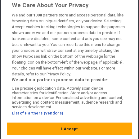
Om oss
We Care About Your Privacy
Kontakta oss
We and our
1008
partners store and access personal data, like
browsing data or unique identifiers, on your device. Selecting I
Accept enables tracking technologies to support the purposes
Kundtjänst
shown under we and our partners process data to provide. If
trackers are disabled, some content and ads you see may not
Sponsor: Rekatochklart
be as relevant to you. You can resurface this menu to change
your choices or withdraw consent at any time by clicking the
Annonsera på Fotbolldirekt
Show Purposes link on the bottom of the webpage [or the
floating icon on the bottom-left of the webpage, if applicable].
Redaktionell policy
Your choices will have effect within our Website. For more
details, refer to our Privacy Policy.
Personuppgiftspolicy
We and our partners process data to provide:
Use precise geolocation data. Actively scan device
Cookiepolicy
characteristics for identification. Store and/or access
information on a device. Personalised advertising and content,
Arkiv
advertising and content measurement, audience research and
services development.
List of Partners (vendors)
I Accept