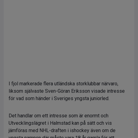
I fjol markerade flera utländska storklubbar närvaro,
liksom självaste Sven-Göran Eriksson visade intresse
för vad som händer i Sveriges yngsta juniorled.
Det handlar om ett intresse som är enormt och
Utvecklingslägret i Halmstad kan på sätt och vis
jämföras med NHL-draften i ishockey även om de
yngsta namnen där måste vara 18 år gamla för att