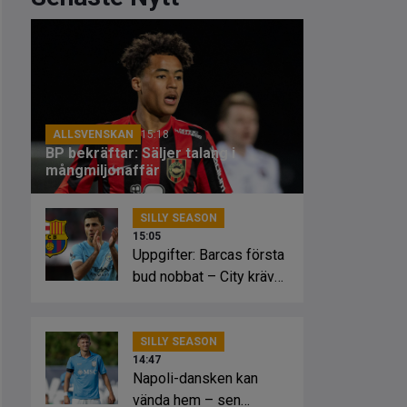
ALLSVENSKAN
15:18
BP bekräftar: Säljer talang i
mångmiljonaffär
SILLY SEASON
15:05
Uppgifter: Barcas första
bud nobbat – City kräver
mer
SILLY SEASON
14:47
Napoli-dansken kan
vända hem – sen