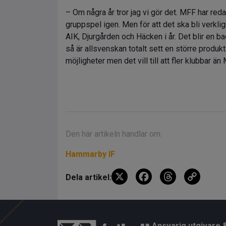
– Om några år tror jag vi gör det. MFF har red
gruppspel igen. Men för att det ska bli verklig
AIK, Djurgården och Häcken i år. Det blir en b
så är allsvenskan totalt sett en större produk
möjligheter men det vill till att fler klubbar ä
Den här artikeln handlar om:
Hammarby IF
X
F
T
C
Dela artikel:
a
hr
o
ce
e
py
b
a
Li
Ansvarig utgivare 