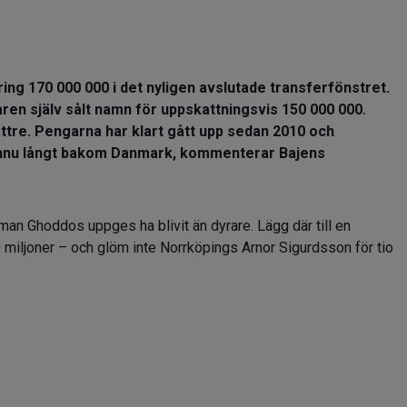
ing 170 000 000 i det nyligen avslutade transferfönstret.
en själv sålt namn för uppskattningsvis 150 000 000.
bättre. Pengarna har klart gått upp sedan 2010 och
ännu långt bakom Danmark, kommenterar Bajens
an Ghoddos uppges ha blivit än dyrare. Lägg där till en
0 miljoner – och glöm inte Norrköpings Arnor Sigurdsson för tio