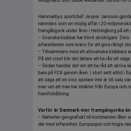
Midtjylland som sålde Alexander Sörloth till Cr
Hammarbys sportchef Jesper Jansson gjorde 
nämndes som en möjlig affär i 20-miljonersk
framgångsrik under åren i Helsingborg på att 
– Svenska klubbar har blivit skickligare. Dels
erfarenheten som krävs för att göra riktigt sto
– Tillsammans med att allsvenska klubbars an
På det viset blir det lättare att ha råd att säga
– Sedan handlar det om att ha råd att skriva lä
bara på FCK genom åren. I stort sett alltid i E
att säga att en viss spelare inte är till salu var
man vet att man har intäkter från Europa och r
framförhållning.
Varför är Danmark mer framgångsrika än 
– Närheten geografiskt till kontinenten låter 
där med erfarenhet, Europaspel och högre ranki