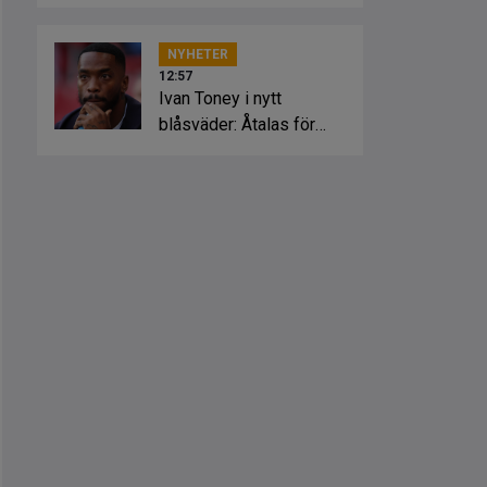
NYHETER
12:57
Ivan Toney i nytt
blåsväder: Åtalas för
misshandel