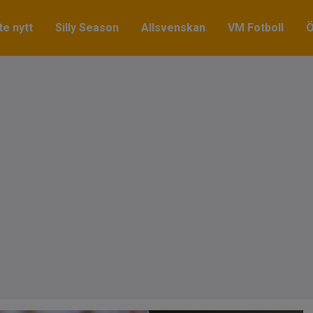
e nytt
Silly Season
Allsvenskan
VM Fotboll
Ö