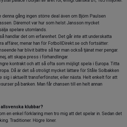
ystal palace i början av året för, enligt danska BT, 185 miljoner.
denna gång ingen större deal även om Björn Paulsen
lassen. Däremot var hur som helst Jansson mycket
sälja spelare utomlands.
 så handlar det om erfarenhet. Det går inte att underskatta
ra affärer, menar han för FotbollDirekt.se och fortsätter:
seende har blivit bättre så har man också tjänat mer pengar.
 nej, att skapa press i förhandlingar.
ngre kontrakt och att så ofta som möjligt spela i Europa. Titta
uropa. Då är det så otroligt mycket lättare för Ståle Solbakken
e sig i aktuellt transferfönster, eller nästa. Helt enkelt för att
esurser på banken. Man får chansen till en helt annan
allsvenska klubbar?
som en enkel förklaring men tro mig att det spelar in. Sedan det
ng. Traditioner. Högre löner.