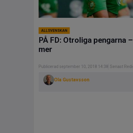
ALLSVENSKAN
PÅ FD: Otroliga pengarna 
mer
Publicerad september 10, 2018 14:38
Senast Redig
Ola Gustavsson