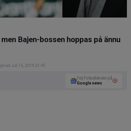
– men Bajen-bossen hoppas på ännu
erad Juli 15, 2019 21:45
Följ Fotbolldirekt på
Google news