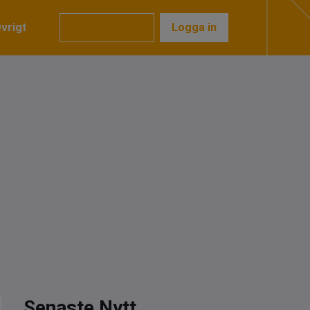
vrigt
Prenumerera
Logga in
Senaste Nytt