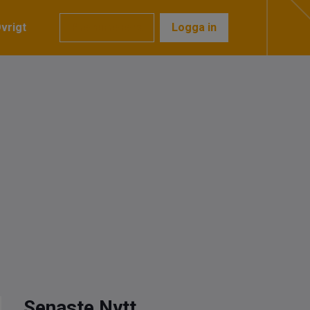
vrigt
Prenumerera
Logga in
Senaste Nytt