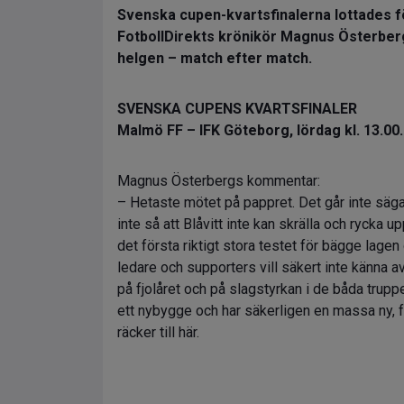
Svenska cupen-kvartsfinalerna lottades f
FotbollDirekts krönikör Magnus Österber
helgen – match efter match.
SVENSKA CUPENS KVARTSFINALER
Malmö FF – IFK Göteborg, lördag kl. 13.00
Magnus Österbergs kommentar:
– Hetaste mötet på pappret. Det går inte säga
inte så att Blåvitt inte kan skrälla och rycka u
det första riktigt stora testet för bägge lagen 
ledare och supporters vill säkert inte känna a
på fjolåret och på slagstyrkan i de båda trupp
ett nybygge och har säkerligen en massa ny, fr
räcker till här.