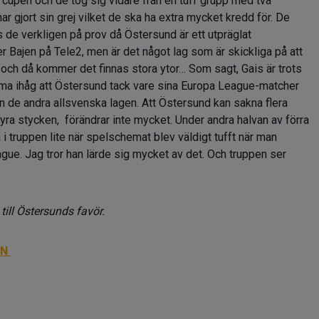
 cupen och de tog sig vidare från en tuff grupp med två
 gjort sin grej vilket de ska ha extra mycket kredd för. De
s de verkligen på prov då Östersund är ett utpräglat
 Bajen på Tele2, men är det något lag som är skickliga på att
och då kommer det finnas stora ytor… Som sagt, Gais är trots
mma ihåg att Östersund tack vare sina Europa League-matcher
än de andra allsvenska lagen. Att Östersund kan sakna flera
ra stycken, förändrar inte mycket. Under andra halvan av förra
 i truppen lite när spelschemat blev väldigt tufft när man
eague. Jag tror han lärde sig mycket av det. Och truppen ser
till Östersunds favör.
EN