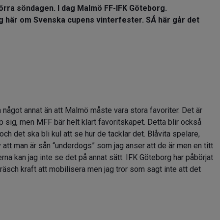
örra söndagen. I dag Malmö FF-IFK Göteborg.
g här om Svenska cupens vinterfester. SÅ här går det
.
 något annat än att Malmö måste vara stora favoriter. Det är
pp sig, men MFF bär helt klart favoritskapet. Detta blir också
och det ska bli kul att se hur de tacklar det. Blåvita spelare,
v att man är sån “underdogs” som jag anser att de är men en titt
erna kan jag inte se det på annat sätt. IFK Göteborg har påbörjat
äsch kraft att mobilisera men jag tror som sagt inte att det