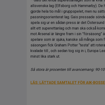
– Gais det enda superettanlaget som är kvar i
allsvenska lag (Elfsborg och Hammarby). De har
gjorde hela tio mål i gruppspelet, men nu sätt
passningsorienterat lag. Gais pressade sönder
spela sig ur en sådan press är det Östersund 
allt ett superettanlag och man ska också ko
mot Arsenal är längre fram i sin ”försäsong” 
spelare som är sjuka, kanske så många som fy
säsongen fick Graham Potter “testa” att rotera
kvalade till , och sedan tog sig in i, Europa L
minst lika stark ut.
Så stora är procenten till avancemang: 90-10 
LÄS: LÄTTADE SAMTALET FÖR AIK-BOSS