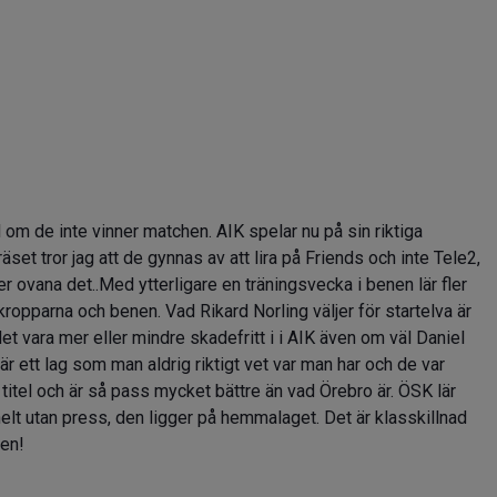
l om de inte vinner matchen. AIK spelar nu på sin riktiga
et tror jag att de gynnas av att lira på Friends och inte Tele2,
er ovana det..Med ytterligare en träningsvecka i benen lär fler
la kropparna och benen. Vad Rikard Norling väljer för startelva är
 det vara mer eller mindre skadefritt i i AIK även om väl Daniel
är ett lag som man aldrig riktigt vet var man har och de var
titel och är så pass mycket bättre än vad Örebro är. ÖSK lär
helt utan press, den ligger på hemmalaget. Det är klasskillnad
len!