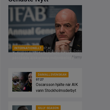
INTERNATIONELLT
07:40
Gianni Infantino, FIFA-president. Foto:
Telegraph: Uefa betalade Infantinos
Alamy
påstådda älskarinna miljonbelopp
DAMALLSVENSKAN
07:27
Oscarsson hjälte när AIK
vann Stockholmsderbyt
SILLY SEASON