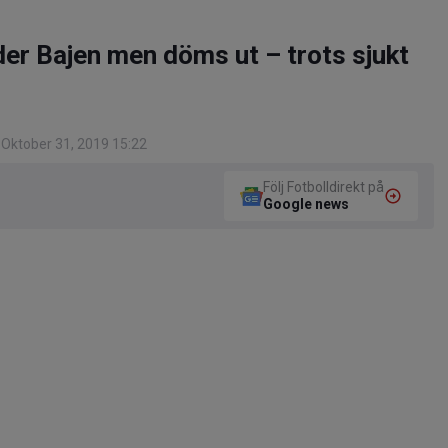
r Bajen men döms ut – trots sjukt
Oktober 31, 2019 15:22
Följ Fotbolldirekt på
Google news