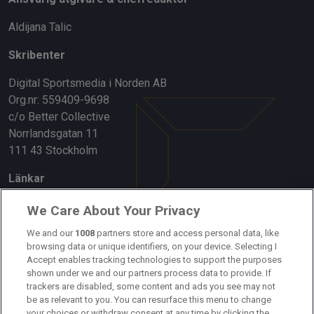
Aldijana Talic
Skribenter
Digital Sportsmedia i Norden AB
Org.nr: 559409-9698
c/o Better Collective
Norrlandsgatan 11
111 43 Stockholm
Länkar
Om oss
We Care About Your Privacy
Kontakta oss
We and our
1008
partners store and access personal data, like
browsing data or unique identifiers, on your device. Selecting I
Accept enables tracking technologies to support the purposes
Kundtjänst
shown under we and our partners process data to provide. If
trackers are disabled, some content and ads you see may not
Sponsor: Rekatochklart
be as relevant to you. You can resurface this menu to change
your choices or withdraw consent at any time by clicking the