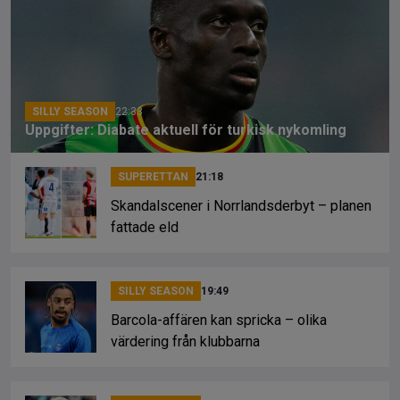
o
d
n
o
s
k
k
SILLY SEASON
22:33
Uppgifter: Diabate aktuell för turkisk nykomling
SUPERETTAN
21:18
Skandalscener i Norrlandsderbyt – planen
fattade eld
SILLY SEASON
19:49
Barcola-affären kan spricka – olika
värdering från klubbarna