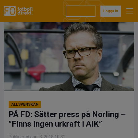
Hoppa
till
Prenumerera
Logga in
innehåll
ALLSVENSKAN
PÅ FD: Sätter press på Norling –
”Finns ingen urkraft i AIK”
Publicerad april 3, 2018 10:31