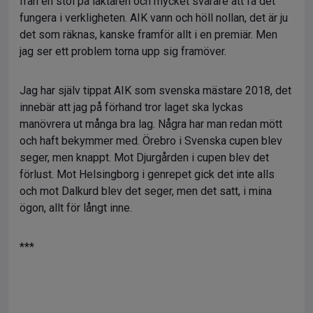
från en stol på läktaren och mycket svårare att få det
fungera i verkligheten. AIK vann och höll nollan, det är ju
det som räknas, kanske framför allt i en premiär. Men
jag ser ett problem torna upp sig framöver.
Jag har själv tippat AIK som svenska mästare 2018, det
innebär att jag på förhand tror laget ska lyckas
manövrera ut många bra lag. Några har man redan mött
och haft bekymmer med. Örebro i Svenska cupen blev
seger, men knappt. Mot Djurgården i cupen blev det
förlust. Mot Helsingborg i genrepet gick det inte alls
och mot Dalkurd blev det seger, men det satt, i mina
ögon, allt för långt inne.
***