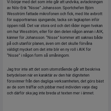
Vi börjar med det som inte går att undvika, avtackningen
av Nils-Erik “Nisse” Johansson. Sportchefen Björn
Wesström fattade mikrofonen och fick, med lite avbrott
för supportrarnas sjungande, tacka sin lagkapten inför
öppen ridå. Det var stora ord och det råder ingen tvekan
om hur Wesström, eller för den delen någon annan i AIK,
känner för Johansson. “Nisse” kommer att saknas både
på och utanför planen, även om det skulle förvåna
väldigt mycket om det inte blir en ny roll i AIK för
“Nisse” i någon form så småningom.
Jag tror inte att det som utomstående går att beskriva
betydelsen när en karaktär av den här digniteten
försvinner från den dagliga verksamheten, det görs bäst
av de som träffar och jobbar med individen varje dag
och därför ska jag inte breda ut texten mer i ämnet.