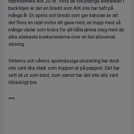
representera AIK 2018. Trots de två jobbiga avbräcken i
backlinjen är det en bredd som AIK inte har haft på
många år. En spets och bredd som ger känslan av att
det finns en rejäl motor att gasa med, en trupp med så
många växlar som krävs för att hålla jämna steg med de
allra starkaste konkurrenterna över en hel allsvensk
säsong.
Vinterns och vårens spelmässiga utveckling har dock
inte varit lika stark som truppen är på pappret. Det har
sett ok ut som bäst, som sämst har det inte alls varit
tillräckligt bra.
***