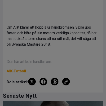
Om AIK klarar att koppla ur handbromsen, växla upp
farten och köra på sin motors verkliga kapacitet, då har
man också större chans att nå sitt mål, det vill säga att
bli Svenska Mästare 2018.
Den här artikeln handlar om:
AIK-Fotboll
X
F
T
C
Dela artikel:
a
hr
o
ce
e
py
Senaste Nytt
b
a
Li