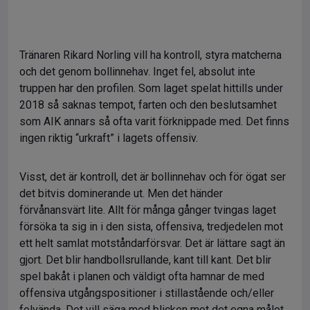
Tränaren Rikard Norling vill ha kontroll, styra matcherna
och det genom bollinnehav. Inget fel, absolut inte
truppen har den profilen. Som laget spelat hittills under
2018 så saknas tempot, farten och den beslutsamhet
som AIK annars så ofta varit förknippade med. Det finns
ingen riktig “urkraft” i lagets offensiv.
Visst, det är kontroll, det är bollinnehav och för ögat ser
det bitvis dominerande ut. Men det händer
förvånansvärt lite. Allt för många gånger tvingas laget
försöka ta sig in i den sista, offensiva, tredjedelen mot
ett helt samlat motståndarförsvar. Det är lättare sagt än
gjort. Det blir handbollsrullande, kant till kant. Det blir
spel bakåt i planen och väldigt ofta hamnar de med
offensiva utgångspositioner i stillastående och/eller
felvända. Det vill säga med blicken mot det egna målet.