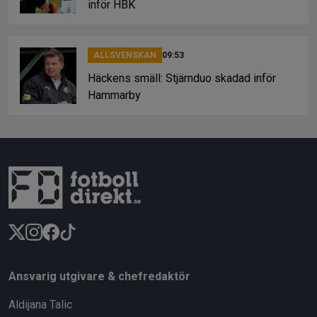
inför HBK
ALLSVENSKAN
09:53
Häckens smäll: Stjärnduo skadad inför
Hammarby
Ansvarig utgivare & chefredaktör
Aldijana Talic