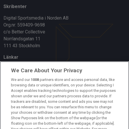
Skribenter
Digital Sportsmedia i Norden AB
Org.nr: 559409-9698
c/o Better Collective
Norrlandsgatan 11
111 43 Stockholm
Länkar
Om oss
We Care About Your Privacy
Kontakta oss
We and our
1008
partners store and access personal data, like
browsing data or unique identifiers, on your device. Selecting I
Accept enables tracking technologies to support the purposes
Kundtjänst
shown under we and our partners process data to provide. If
trackers are disabled, some content and ads you see may not
Sponsor: Rekatochklart
be as relevant to you. You can resurface this menu to change
your choices or withdraw consent at any time by clicking the
Annonsera på Fotbolldirekt
Show Purposes link on the bottom of the webpage [or the
floating icon on the bottom-left of the webpage, if applicable].
Redaktionell policy
Your choices will have effect within our Website. For more