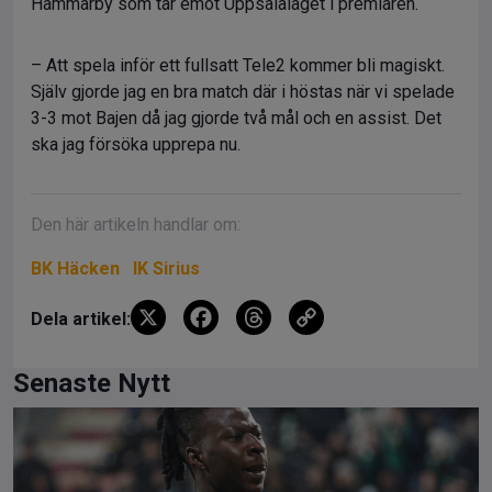
Hammarby som tar emot Uppsalalaget i premiären.
– Att spela inför ett fullsatt Tele2 kommer bli magiskt.
Själv gjorde jag en bra match där i höstas när vi spelade
3-3 mot Bajen då jag gjorde två mål och en assist. Det
ska jag försöka upprepa nu.
Den här artikeln handlar om:
BK Häcken
IK Sirius
X
F
T
C
Dela artikel:
a
hr
o
ce
e
py
Senaste Nytt
b
a
Li
o
d
n