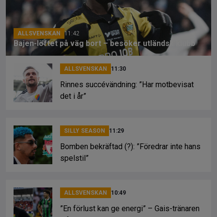
o
s
k
k
ALLSVENSKAN
11:42
Bajen-löftet på väg bort – besöker utländsk klubb
ALLSVENSKAN
11:30
Rinnes succévändning: ”Har motbevisat
det i år”
SILLY SEASON
11:29
Bomben bekräftad (?): ”Föredrar inte hans
spelstil”
ALLSVENSKAN
10:49
”En förlust kan ge energi” – Gais-tränaren