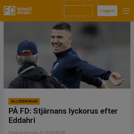
Hoppa
till
Prenumerera
Logga in
innehåll
ALLSVENSKAN
PÅ FD: Stjärnans lyckorus efter
Eddahri
Publicerad mars 9, 2018 09:58