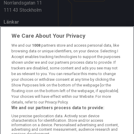
Norrlandsgatan 11
111 43 Stockholm
Länkar
Om oss
We Care About Your Privacy
Kontakta oss
We and our
1008
partners store and access personal data, like
browsing data or unique identifiers, on your device. Selecting I
Accept enables tracking technologies to support the purposes
Kundtjänst
shown under we and our partners process data to provide. If
trackers are disabled, some content and ads you see may not
Sponsor: Rekatochklart
be as relevant to you. You can resurface this menu to change
your choices or withdraw consent at any time by clicking the
Annonsera på Fotbolldirekt
Show Purposes link on the bottom of the webpage [or the
floating icon on the bottom-left of the webpage, if applicable].
Redaktionell policy
Your choices will have effect within our Website. For more
details, refer to our Privacy Policy.
Personuppgiftspolicy
We and our partners process data to provide:
Use precise geolocation data. Actively scan device
Cookiepolicy
characteristics for identification. Store and/or access
information on a device. Personalised advertising and content,
Arkiv
advertising and content measurement, audience research and
services development.