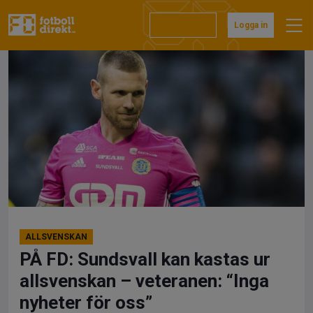
Hoppa
till
Prenumerera
Logga in
innehåll
ALLSVENSKAN
PÅ FD: Sundsvall kan kastas ur
allsvenskan – veteranen: “Inga
nyheter för oss”