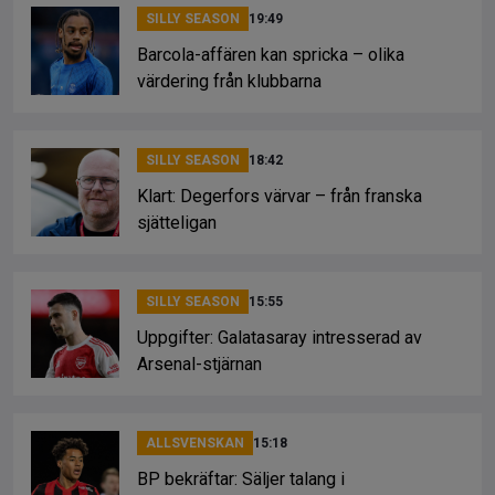
SILLY SEASON
19:49
Barcola-affären kan spricka – olika
värdering från klubbarna
SILLY SEASON
18:42
Klart: Degerfors värvar – från franska
sjätteligan
SILLY SEASON
15:55
Uppgifter: Galatasaray intresserad av
Arsenal-stjärnan
ALLSVENSKAN
15:18
BP bekräftar: Säljer talang i