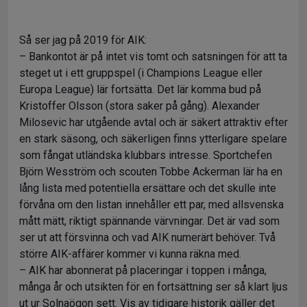
Så ser jag på 2019 för AIK:
– Bankontot är på intet vis tomt och satsningen för att ta
steget ut i ett gruppspel (i Champions League eller
Europa League) lär fortsätta. Det lär komma bud på
Kristoffer Olsson (stora saker på gång). Alexander
Milosevic har utgående avtal och är säkert attraktiv efter
en stark säsong, och säkerligen finns ytterligare spelare
som fångat utländska klubbars intresse. Sportchefen
Björn Wesström och scouten Tobbe Ackerman lär ha en
lång lista med potentiella ersättare och det skulle inte
förvåna om den listan innehåller ett par, med allsvenska
mått mätt, riktigt spännande värvningar. Det är vad som
ser ut att försvinna och vad AIK numerärt behöver. Två
större AIK-affärer kommer vi kunna räkna med.
– AIK har abonnerat på placeringar i toppen i många,
många år och utsikten för en fortsättning ser så klart ljus
ut ur Solnaögon sett. Vis av tidigare historik gäller det