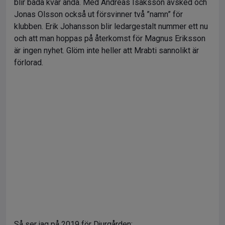
blir båda kvar ändå. Med Andreas Isaksson avsked och
Jonas Olsson också ut försvinner två ”namn” för
klubben. Erik Johansson blir ledargestalt nummer ett nu
och att man hoppas på återkomst för Magnus Eriksson
är ingen nyhet. Glöm inte heller att Mrabti sannolikt är
förlorad.
Så ser jag på 2019 för Djurgården: