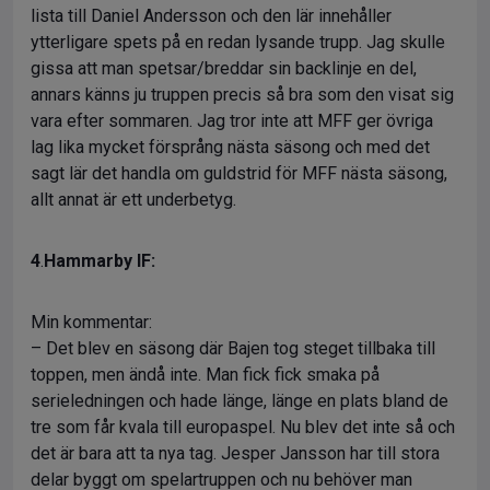
lista till Daniel Andersson och den lär innehåller
ytterligare spets på en redan lysande trupp. Jag skulle
gissa att man spetsar/breddar sin backlinje en del,
annars känns ju truppen precis så bra som den visat sig
vara efter sommaren. Jag tror inte att MFF ger övriga
lag lika mycket försprång nästa säsong och med det
sagt lär det handla om guldstrid för MFF nästa säsong,
allt annat är ett underbetyg.
4
.
Hammarby IF:
Min kommentar:
– Det blev en säsong där Bajen tog steget tillbaka till
toppen, men ändå inte. Man fick fick smaka på
serieledningen och hade länge, länge en plats bland de
tre som får kvala till europaspel. Nu blev det inte så och
det är bara att ta nya tag. Jesper Jansson har till stora
delar byggt om spelartruppen och nu behöver man