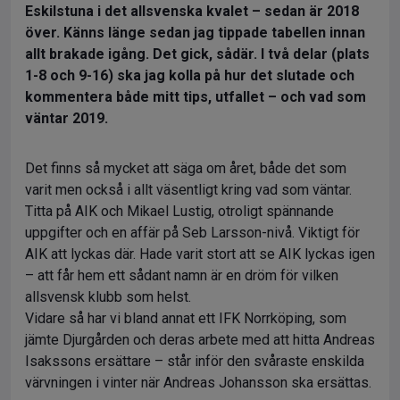
Eskilstuna i det allsvenska kvalet – sedan är 2018
över. Känns länge sedan jag tippade tabellen innan
allt brakade igång. Det gick, sådär. I två delar (plats
1-8 och 9-16) ska jag kolla på hur det slutade och
kommentera både mitt tips, utfallet – och vad som
väntar 2019.
Det finns så mycket att säga om året, både det som
varit men också i allt väsentligt kring vad som väntar.
Titta på AIK och Mikael Lustig, otroligt spännande
uppgifter och en affär på Seb Larsson-nivå. Viktigt för
AIK att lyckas där. Hade varit stort att se AIK lyckas igen
– att får hem ett sådant namn är en dröm för vilken
allsvensk klubb som helst.
Vidare så har vi bland annat ett IFK Norrköping, som
jämte Djurgården och deras arbete med att hitta Andreas
Isakssons ersättare – står inför den svåraste enskilda
värvningen i vinter när Andreas Johansson ska ersättas.