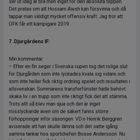
ser ut idag är bra men inget för den absoluta toppen.
Det pratas om att Hossam Aiesh kan försvinna och då
tappar man väldigt mycket offensiv kraft. Jag tror att
ÖFK får ett kämpigare 2019.
7 .Djurgårdens IF:
Min kommentar:
– Efter en fin seger i Svenska cupen tog det roliga slut
för Djurgården som inte lyckades kvala sig vidare och
som inte heller fick riktig ordning spelet och resultaten i
allsvenskan. Sommarens transferfönster hade behövt
skaka liv i en trupp som inte riktigt fick det att stämma.
Trots allt så blev man sjua och det är inget
misslyckande även om de säkert fanns större
förhoppningar inför säsongen. VD:n Henrik Berggren
aviserade att han skulle lämna och det satte igång
samma tankar hos sportchefen Bosse Andersson. Nu