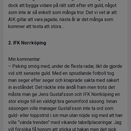
dock att bygga vidare på rätt sätt efter ett guld, något
som inte är så enkelt som många tror. Det vi vet är att
AIK gillar att vara jagade, nästa år är det många som
kommer att testa att störa…
2. IFK Norrköping
Min kommentar:
– Peking smög med, under de flesta radar, likt de gjorde
vid sitt senaste guld. Med en sprudlande fotboll tog
man seger efter seger och knaprade sakta med säkert
in avståndet. Det räckte inte ändå fram men trots det
måste man ge Jens Gustafsson och IFK Norrköping en
stor eloge till en väldigt bra genomförd säsong. Innan
säsongen ville manager Gustafsson inte ta ord som
guld- eller toppstrid i sin mun utan nöjde sig med att han
ville ”vända trenden” med vikande tabellplaceringar. Jag
vill försöka få honom att sticka ut hakan men det gick