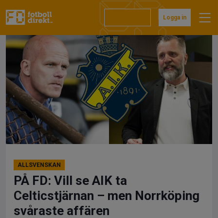
Hoppa
till
Prenumerera
Logga in
innehåll
ALLSVENSKAN
PÅ FD: Vill se AIK ta
Celticstjärnan – men Norrköping
svåraste affären