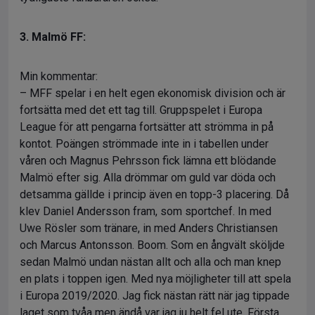
3. Malmö FF:
Min kommentar:
– MFF spelar i en helt egen ekonomisk division och är
fortsätta med det ett tag till. Gruppspelet i Europa
League för att pengarna fortsätter att strömma in på
kontot. Poängen strömmade inte in i tabellen under
våren och Magnus Pehrsson fick lämna ett blödande
Malmö efter sig. Alla drömmar om guld var döda och
detsamma gällde i princip även en topp-3 placering. Då
klev Daniel Andersson fram, som sportchef. In med
Uwe Rösler som tränare, in med Anders Christiansen
och Marcus Antonsson. Boom. Som en ångvält sköljde
sedan Malmö undan nästan allt och alla och man knep
en plats i toppen igen. Med nya möjligheter till att spela
i Europa 2019/2020. Jag fick nästan rätt när jag tippade
laget som tvåa men ändå var jag ju helt fel ute. Första