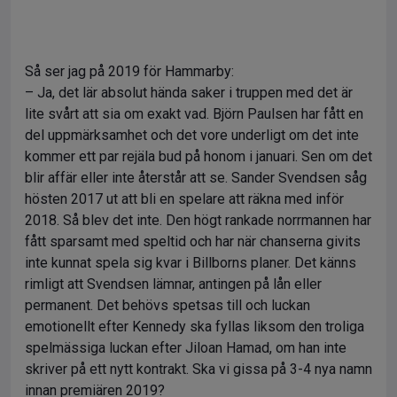
Så ser jag på 2019 för Hammarby:
– Ja, det lär absolut hända saker i truppen med det är
lite svårt att sia om exakt vad. Björn Paulsen har fått en
del uppmärksamhet och det vore underligt om det inte
kommer ett par rejäla bud på honom i januari. Sen om det
blir affär eller inte återstår att se. Sander Svendsen såg
hösten 2017 ut att bli en spelare att räkna med inför
2018. Så blev det inte. Den högt rankade norrmannen har
fått sparsamt med speltid och har när chanserna givits
inte kunnat spela sig kvar i Billborns planer. Det känns
rimligt att Svendsen lämnar, antingen på lån eller
permanent. Det behövs spetsas till och luckan
emotionellt efter Kennedy ska fyllas liksom den troliga
spelmässiga luckan efter Jiloan Hamad, om han inte
skriver på ett nytt kontrakt. Ska vi gissa på 3-4 nya namn
innan premiären 2019?