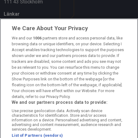
111 43 Stockholm
Länkar
Om oss
We Care About Your Privacy
Kontakta oss
We and our
1006
partners store and access personal data, like
browsing data or unique identifiers, on your device. Selecting I
Accept enables tracking technologies to support the purposes
Kundtjänst
shown under we and our partners process data to provide. If
trackers are disabled, some content and ads you see may not
Sponsor: Rekatochklart
be as relevant to you. You can resurface this menu to change
your choices or withdraw consent at any time by clicking the
Annonsera på Fotbolldirekt
Show Purposes link on the bottom of the webpage [or the
floating icon on the bottom-left of the webpage, if applicable].
Redaktionell policy
Your choices will have effect within our Website. For more
details, refer to our Privacy Policy.
Personuppgiftspolicy
We and our partners process data to provide:
Use precise geolocation data. Actively scan device
Cookiepolicy
characteristics for identification. Store and/or access
information on a device. Personalised advertising and content,
Arkiv
advertising and content measurement, audience research and
services development.
List of Partners (vendors)