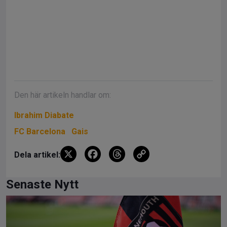
Den här artikeln handlar om:
Ibrahim Diabate
FC Barcelona
Gais
X
F
T
C
Dela artikel:
a
hr
o
ce
e
py
Senaste Nytt
b
a
Li
o
d
n