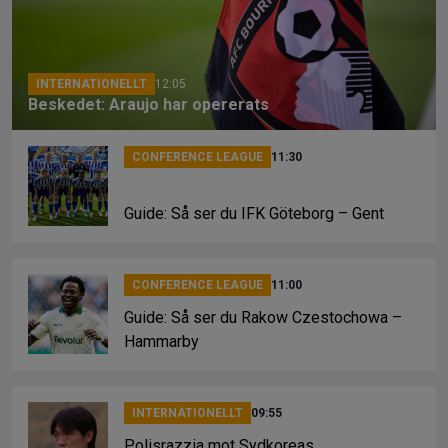
o
s
k
k
INTERNATIONELLT
12:05
Beskedet: Araujo har opererats
CONFERENCE LEAGUE
11:30
Guide: Så ser du IFK Göteborg – Gent
CONFERENCE LEAGUE
11:00
Guide: Så ser du Rakow Czestochowa –
Hammarby
INTERNATIONELLT
09:55
Polisrazzia mot Sydkoreas