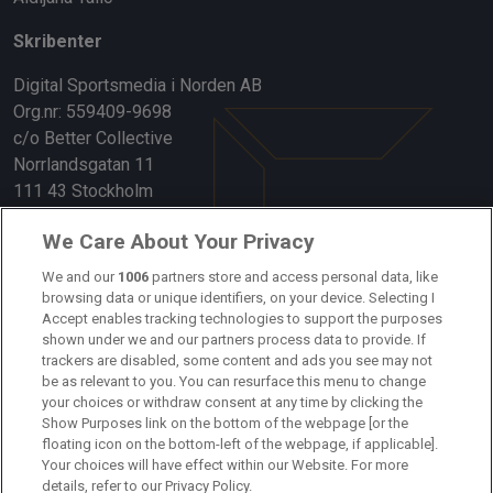
Skribenter
Digital Sportsmedia i Norden AB
Org.nr: 559409-9698
c/o Better Collective
Norrlandsgatan 11
111 43 Stockholm
Länkar
We Care About Your Privacy
Om oss
We and our
1006
partners store and access personal data, like
browsing data or unique identifiers, on your device. Selecting I
Accept enables tracking technologies to support the purposes
Kontakta oss
shown under we and our partners process data to provide. If
trackers are disabled, some content and ads you see may not
Kundtjänst
be as relevant to you. You can resurface this menu to change
your choices or withdraw consent at any time by clicking the
Sponsor: Rekatochklart
Show Purposes link on the bottom of the webpage [or the
floating icon on the bottom-left of the webpage, if applicable].
Annonsera på Fotbolldirekt
Your choices will have effect within our Website. For more
details, refer to our Privacy Policy.