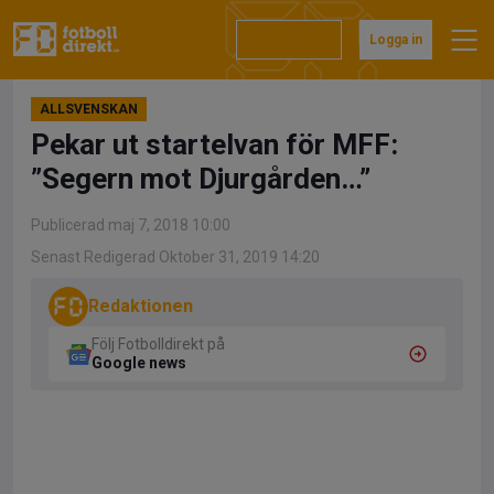
Hoppa
till
Prenumerera
Logga in
innehåll
ALLSVENSKAN
Pekar ut startelvan för MFF:
”Segern mot Djurgården…”
Publicerad maj 7, 2018 10:00
Senast Redigerad Oktober 31, 2019 14:20
Redaktionen
Följ Fotbolldirekt på
Google news