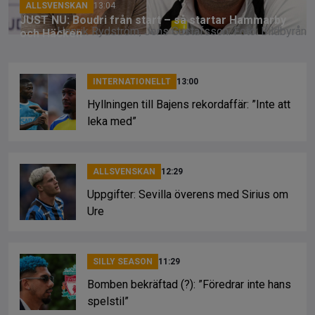
ALLSVENSKAN
13:04
JUST NU: Boudri från start – så startar Hammarby
Henrik Rydström, Jens Gustafsson. Foto: Bildbyrån
och Häcken
INTERNATIONELLT
13:00
Hyllningen till Bajens rekordaffär: ”Inte att
leka med”
ALLSVENSKAN
12:29
Uppgifter: Sevilla överens med Sirius om
Ure
SILLY SEASON
11:29
Bomben bekräftad (?): ”Föredrar inte hans
spelstil”