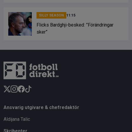
SILLY SEASON
11:15
Flicks Bardghji-besked: ”Förändringar
sker”
Ansvarig utgivare & chefredaktör
Aldijana Talic
Skribenter