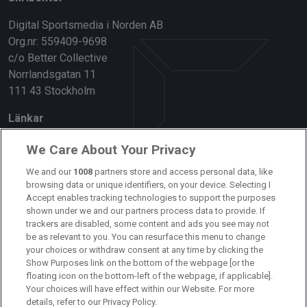
Digital Sportsmedia i Norden AB
Org.nr: 559409-9698
c/o Better Collective
Norrlandsgatan 11
111 43 Stockholm
Länkar
Om oss
We Care About Your Privacy
Kontakta oss
We and our
1008
partners store and access personal data, like
browsing data or unique identifiers, on your device. Selecting I
Accept enables tracking technologies to support the purposes
Kundtjänst
shown under we and our partners process data to provide. If
trackers are disabled, some content and ads you see may not
Sponsor: Rekatochklart
be as relevant to you. You can resurface this menu to change
your choices or withdraw consent at any time by clicking the
Annonsera på Fotbolldirekt
Show Purposes link on the bottom of the webpage [or the
floating icon on the bottom-left of the webpage, if applicable].
Redaktionell policy
Your choices will have effect within our Website. For more
details, refer to our Privacy Policy.