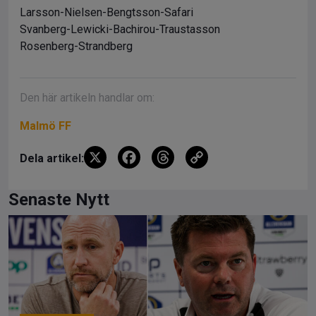
Larsson-Nielsen-Bengtsson-Safari
Svanberg-Lewicki-Bachirou-Traustasson
Rosenberg-Strandberg
Den här artikeln handlar om:
Malmö FF
X
F
T
C
Dela artikel:
a
hr
o
ce
e
py
Senaste Nytt
b
a
Li
o
d
n
o
s
k
k