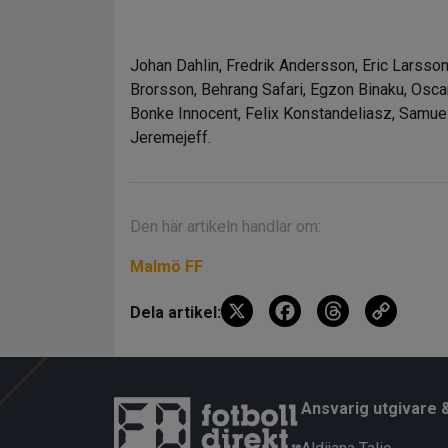
Johan Dahlin, Fredrik Andersson, Eric Larss
Brorsson, Behrang Safari, Egzon Binaku, Osca
Bonke Innocent, Felix Konstandeliasz, Samue
Jeremejeff.
Den här artikeln handlar om:
Malmö FF
X
F
T
C
Dela artikel:
a
hr
o
ce
e
py
b
a
Li
Ansvarig utgivare 
o
d
n