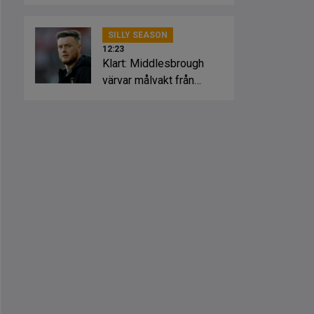
SILLY SEASON
12:23
Klart: Middlesbrough
värvar målvakt från
Manchester United