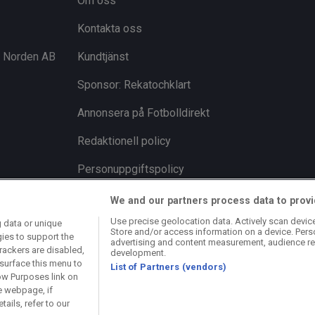
Om oss
Kontakta oss
i Norden AB
Kundtjänst
Sponsor: Rekatochklart
Annonsera på Fotbolldirekt
Redaktionell policy
Personuppgiftspolicy
Cookiepolicy
We and our partners process data to provi
Use precise geolocation data. Actively scan device 
 data or unique
Arkiv
Store and/or access information on a device. Pers
gies to support the
advertising and content measurement, audience re
rackers are disabled,
development.
surface this menu to
List of Partners (vendors)
ow Purposes link on
e webpage, if
ails, refer to our