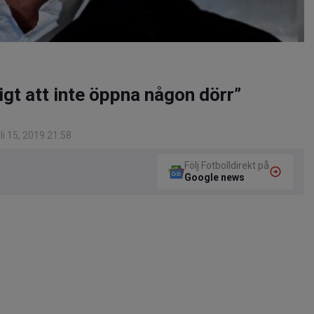
igt att inte öppna någon dörr”
i 15, 2019 21:58
Följ Fotbolldirekt på
Google news