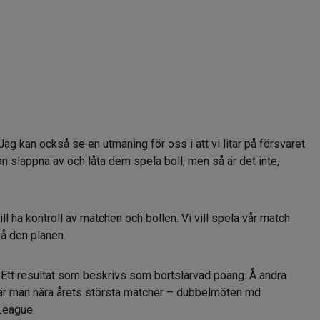
 Jag kan också se en utmaning för oss i att vi litar på försvaret
 kan slappna av och låta dem spela boll, men så är det inte,
ill ha kontroll av matchen och bollen. Vi vill spela vår match
på den planen.
tt resultat som beskrivs som bortslarvad poäng. Å andra
u är man nära årets största matcher – dubbelmöten md
League.