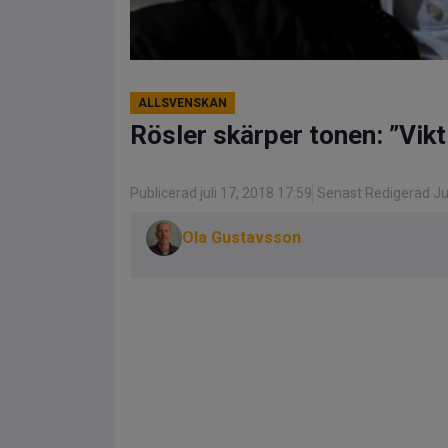
ALLSVENSKAN
Rösler skärper tonen: ”Vikt
Publicerad juli 17, 2018 17:59
Senast Redigerad Jul
Ola Gustavsson