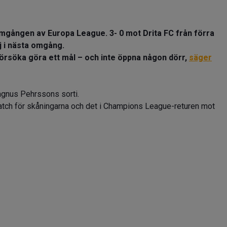
mgången av Europa League. 3- 0 mot Drita FC från förra
 i nästa omgång.
 försöka göra ett mål – och inte öppna någon dörr,
säger
Magnus Pehrssons sorti.
match för skåningarna och det i Champions League-returen mot