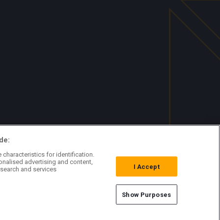
de:
characteristics for identification.
onalised advertising and content,
I Accept
search and services
Show Purposes