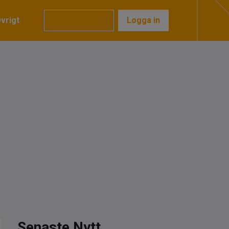
vrigt
Prenumerera
Logga in
Senaste Nytt