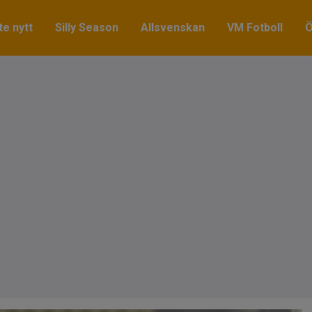
e nytt
Silly Season
Allsvenskan
VM Fotboll
Ö