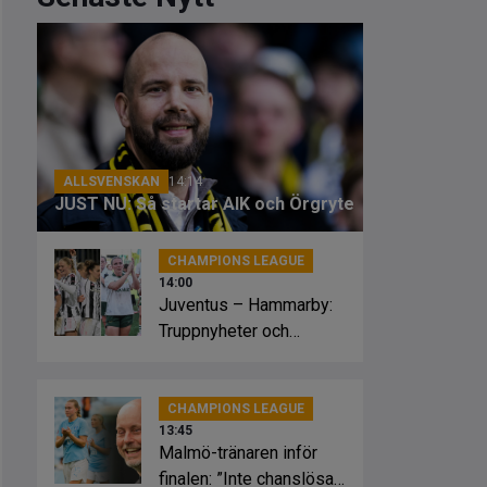
ALLSVENSKAN
14:14
JUST NU: Så startar AIK och Örgryte
CHAMPIONS LEAGUE
14:00
Juventus – Hammarby:
Truppnyheter och
förväntade startelvor
CHAMPIONS LEAGUE
13:45
Malmö-tränaren inför
finalen: ”Inte chanslösa